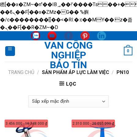
矁[��x�ZM~�n"��IB؃��!'����Тѕ��+��(m��IK�ʭ�/|
��ϐܢ��F[��x�ZMz�G�� %嬩
�/c��������[[��<�RI:�:c��MΎ��:z�졾
Skip
�ܢ��F[��R�ZM~�D
to
VAN CÔNG
content
0
NGHIỆP
BẢO TÍN
TRANG CHỦ
/
SẢN PHẨM ÁP LỰC LÀM VIỆC
/
PN10
LỌC
3.456.000 - 16.748.000 ₫
2.310.000 - 20.055.000 ₫