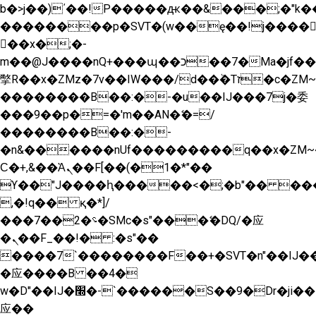
b�>j��)΄��!P�����ԫ��&���;�"k��B�
��������p�SVT�(w��ę��!j����
��x�;�-
m��@J����nQ+���պ��כ��7�Ma�jf��J��ͱ4j���Ѳ�
撆R��x�ZMz�7v��IW���/d��ٞ�Тז�c�ZM~�ji�� ߒ��sQz�����Ԡ��DW��3�De�n"��M�+/
��������B��:�-�u��IJ���7j�委
���9��p�=�'m��AN�ޭ�=/
��������B��:�-
�n&������nUf���������q��x�ZM~
Ϲ�+,&��Ὰܢ��F[��(�1�*"��
ϒ��"J����ԧ�����<�;�b"�� ���"j����
,�!q�� қ�*]/
���؝�2��7�SMc�s"���ޭ�DQ/�应
�ܢ��F_��!� :�s"��
����7`��������F��+�SVT�n"��IJ��
�应����B ��4�
w�D"��IJ�׭�-`������S��9�Dr�ji��EJ߅��gJ�
应��