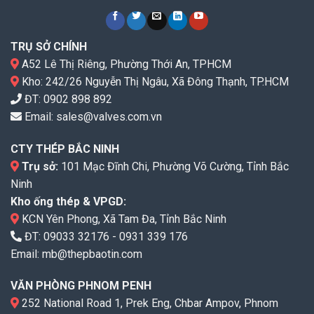
TRỤ SỞ CHÍNH
A52 Lê Thị Riêng, Phường Thới An, TPHCM
Kho: 242/26 Nguyễn Thị Ngâu, Xã Đông Thạnh, TP.HCM
ĐT:
0902 898 892
Email:
sales@valves.com.vn
CTY THÉP BẮC NINH
Trụ sở:
101 Mạc Đĩnh Chi, Phường Võ Cường, Tỉnh Bắc
Ninh
Kho ống thép & VPGD:
KCN Yên Phong, Xã Tam Đa, Tỉnh Bắc Ninh
ĐT:
09033 32176
-
0931 339 176
Email:
mb@thepbaotin.com
VĂN PHÒNG PHNOM PENH
252 National Road 1, Prek Eng, Chbar Ampov, Phnom