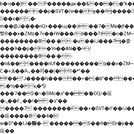
b�>j��)΄��!P�����ԫ��&���;�"k��B�
��������p�SVT�(w��ę��!j����
��x�;�-
m��@J����nQ+���պ��כ��7�Ma�jf��J��ͱ4j���Ѳ�
撆R��x�ZMz�7v��IW���/d��ٞ�Тז�c�ZM~�ji�� ߒ��sQz�����Ԡ��DW��3�De�n"��M�+/
��������B��:�-�u��IJ���7j�委
���9��p�=�'m��AN�ޭ�=/
��������B��:�-
�n&������nUf���������q��x�ZM~
Ϲ�+,&��Ὰܢ��F[��(�1�*"��
ϒ��"J����ԧ�����<�;�b"�� ���"j����
,�!q�� қ�*]/
���؝�2��7�SMc�s"���ޭ�DQ/�应
�ܢ��F_��!� :�s"��
����7`��������F��+�SVT�n"��IJ��
�应����B ��4�
w�D"��IJ�׭�-`������S��9�Dr�ji��EJ߅��gJ�
应��