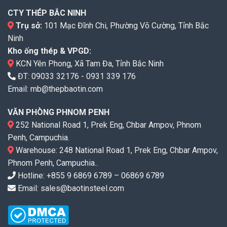
CTY THÉP BẮC NINH
Trụ sở:
101 Mạc Đĩnh Chi, Phường Võ Cường, Tỉnh Bắc
Ninh
Kho ống thép & VPGD:
KCN Yên Phong, Xã Tam Đa, Tỉnh Bắc Ninh
ĐT:
09033 32176
-
0931 339 176
Email:
mb@thepbaotin.com
VĂN PHÒNG PHNOM PENH
252 National Road 1, Prek Eng, Chbar Ampov, Phnom
Penh, Campuchia.
Warehouse: 248 National Road 1, Prek Eng, Chbar Ampov,
Phnom Penh, Campuchia..
Hotline: +855 9 6869 6789 – 06869 6789
Email: sales@baotinsteel.com