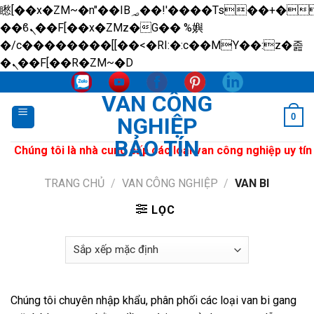
矁[��x�ZM~�n"��IB؃��!'����Тѕ��+��(m��IK�ʭ�/|
��ϐܢ��F[��x�ZMz�G�� %嬩
�/c��������[[��<�RI:�:c��MΎ��:z�졾
Skip
�ܢ��F[��R�ZM~�D
to
VAN CÔNG
content
0
NGHIỆP
BẢO TÍN
Chúng tôi là nhà cung cấp các loại van công nghiệp uy tín 
TRANG CHỦ
/
VAN CÔNG NGHIỆP
/
VAN BI
LỌC
Chúng tôi chuyên nhập khẩu, phân phối các loại van bi gang