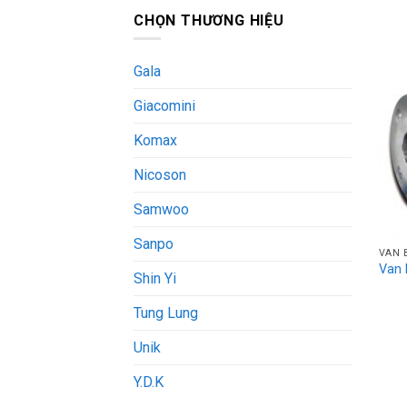
CHỌN THƯƠNG HIỆU
Gala
Giacomini
Komax
Nicoson
Samwoo
Sanpo
VAN 
Van 
Shin Yi
Tung Lung
Unik
Y.D.K