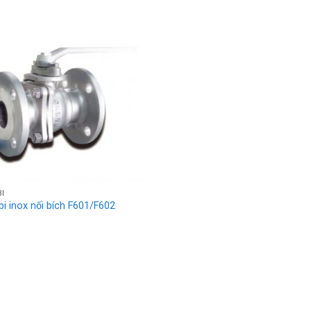
BI
bi inox nối bích F601/F602