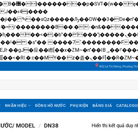
��x�;�-
N�ޭ�=/��������B��:�-�n&����
��ϐܢ��F[��x�ZMz�G�� %嬩�/c��������[[��<�RI:�:c��MΎ��:z�졾�ܢ��F[��
A52 Lê Thị Riêng, Phường Th
NHÃN HIỆU
ĐỒNG HỒ NƯỚC
PHỤ KIỆN
BẢNG GIÁ
CATALOGU
HƯỚC/ MODEL
/
DN38
Hiển thị kết quả duy n