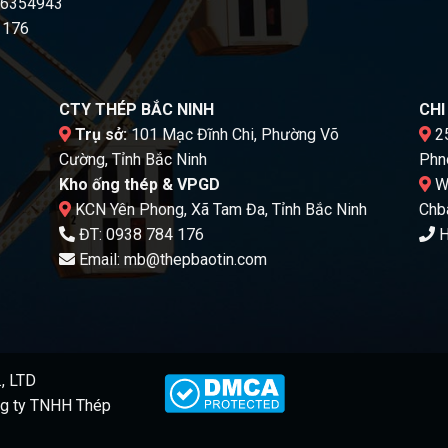
16354943
 176
CTY THÉP BẮC NINH
CH
Trụ sở:
101 Mạc Đĩnh Chi, Phường Võ
25
Cường, Tỉnh Bắc Ninh
Phn
Kho ống thép & VPGD
Wa
KCN Yên Phong, Xã Tam Đa, Tỉnh Bắc Ninh
Chb
ĐT:
0938 784 176
H
Email:
mb@thepbaotin.com
, LTD
g ty TNHH Thép