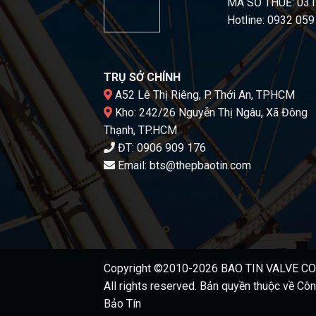
MÃ SỐ THUẾ: 03
Hotline: 0932 059
TRỤ SỞ CHÍNH
A52 Lê Thị Riêng, P. Thới An, TPHCM
Kho: 242/26 Nguyễn Thị Ngâu, Xã Đông
Thạnh, TP.HCM
ĐT:
0906 909 176
Email:
bts@thepbaotin.com
Copyright ©2010-2026
BAO TIN VALVE CO.
All rights reserved. Bản quyền thuộc về
Côn
Bảo Tín