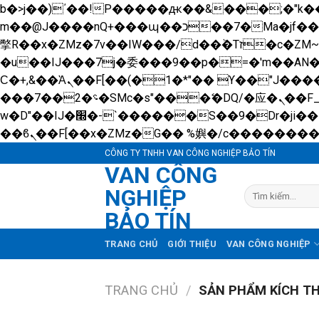
b�>j��)΄��!P�����ԫ��&���;�"k��B�޶�}��������p�SVT�(w��ę��!j������ 
m��@J����nQ+���պ��כ��7�Ma�jf��J��ͱ4j���Ѳ�
撆R��x�ZMz�7v��IW���/d��ٞ�Тז�c�ZM~�ji�� ߒ��sQz�����Ԡ��DW��3�De�n"��M�+/��������B��:�-
�u��IJ���7j�委���9��p�=�'m��A
Ϲ�+,&��Ὰܢ��F[��(�1�*"�� ϒ��"J����ԧ�����<�;�b"�� ���"j�����ܢ��F[��x� ,�!q�� қ�*]/
���؝�2��7�SMc�s"���ޭ�DQ/�应�ܢ��F_��!� :�s"�� ����7`��������F��+�SVT�n"��IJ����nQ/�应����B ��4�
w�D"��IJ�׭�-`������S��9�Dr�ji��EJ߅��gJ�应��矁[��x�ZM~�n"��IB؃��!'����Тѕ��+��(m��IK�ʭ�/|
CÔNG TY TNHH VAN CÔNG NGHIỆP BẢO TÍN
VAN CÔNG
NGHIỆP
Tìm
kiếm:
BẢO TÍN
TRANG CHỦ
GIỚI THIỆU
VAN CÔNG NGHIỆP
TRANG CHỦ
/
SẢN PHẨM KÍCH T