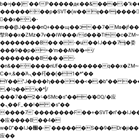
b�>j��)΄��!P�����ԫ��&���;�"k��B�
��������p�SVT�(w��ę��!j����
��x�;�-
m��@J����nQ+���պ��כ��7�Ma�jf��J��ͱ4j���Ѳ�
撆R��x�ZMz�7v��IW���/d��ٞ�Тז�c�ZM~�ji�� ߒ��sQz�����Ԡ��DW��3�De�n"��M�+/
��������B��:�-�u��IJ���7j�委
���9��p�=�'m��AN�ޭ�=/
��������B��:�-
�n&������nUf���������q��x�ZM~
Ϲ�+,&��Ὰܢ��F[��(�1�*"��
ϒ��"J����ԧ�����<�;�b"�� ���"j����
,�!q�� қ�*]/
���؝�2��7�SMc�s"���ޭ�DQ/�应
�ܢ��F_��!� :�s"��
����7`��������F��+�SVT�n"��IJ��
�应����B ��4�
w�D"��IJ�׭�-`������S��9�Dr�ji��EJ߅��gJ�
应��