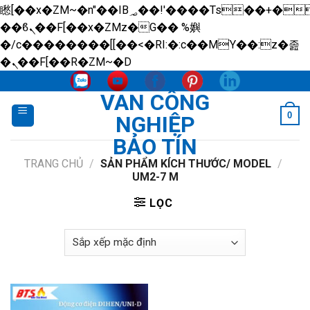
矁[��x�ZM~�n"��IB؃��!'����Тѕ��+��(m��IK�ʭ�/|
��ϐܢ��F[��x�ZMz�G�� %嬩
�/c��������[[��<�RI:�:c��MΎ��:z�졾
Skip
�ܢ��F[��R�ZM~�D
to
VAN CÔNG
content
0
NGHIỆP
BẢO TÍN
TRANG CHỦ
/
SẢN PHẨM KÍCH THƯỚC/ MODEL
/
UM2-7 M
LỌC