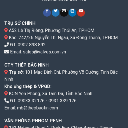
TRỤ SỞ CHÍNH
A52 Lê Thị Riêng, Phường Thới An, TPHCM
Kho: 242/26 Nguyễn Thị Ngâu, Xã Đông Thạnh, TP.HCM
ĐT:
0902 898 892
Email:
sales@valves.com.vn
CTY THÉP BẮC NINH
Trụ sở:
101 Mạc Đĩnh Chi, Phường Võ Cường, Tỉnh Bắc
Ninh
Kho ống thép & VPGD:
KCN Yên Phong, Xã Tam Đa, Tỉnh Bắc Ninh
ĐT:
09033 32176
-
0931 339 176
Email:
mb@thepbaotin.com
VĂN PHÒNG PHNOM PENH
252 National Road 1, Prek Eng, Chbar Ampov, Phnom