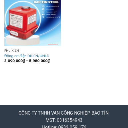
PHỤ KIỆN
Động cơ điện DIHEN/UNI-D
Khoảng
3.090.000
₫
–
5.980.000
₫
giá:
từ
3.090.000₫
đến
5.980.000₫
CÔNG TY TNHH VAN CÔNG NGHIỆP BẢO TÍN.
MST: 0316354943
Hotline: 0932 059 176