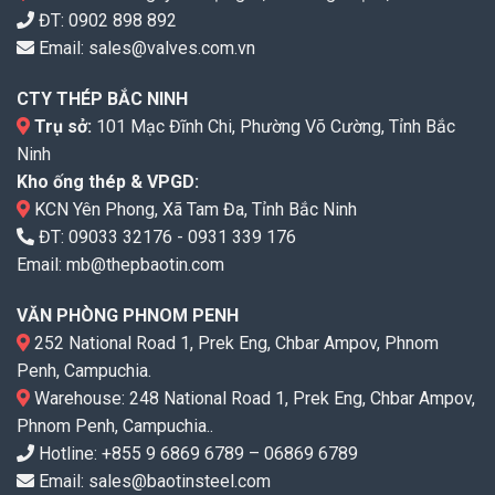
ĐT:
0902 898 892
Email:
sales@valves.com.vn
CTY THÉP BẮC NINH
Trụ sở:
101 Mạc Đĩnh Chi, Phường Võ Cường, Tỉnh Bắc
Ninh
Kho ống thép & VPGD:
KCN Yên Phong, Xã Tam Đa, Tỉnh Bắc Ninh
ĐT:
09033 32176
-
0931 339 176
Email:
mb@thepbaotin.com
VĂN PHÒNG PHNOM PENH
252 National Road 1, Prek Eng, Chbar Ampov, Phnom
Penh, Campuchia.
Warehouse: 248 National Road 1, Prek Eng, Chbar Ampov,
Phnom Penh, Campuchia..
Hotline: +855 9 6869 6789 – 06869 6789
Email: sales@baotinsteel.com