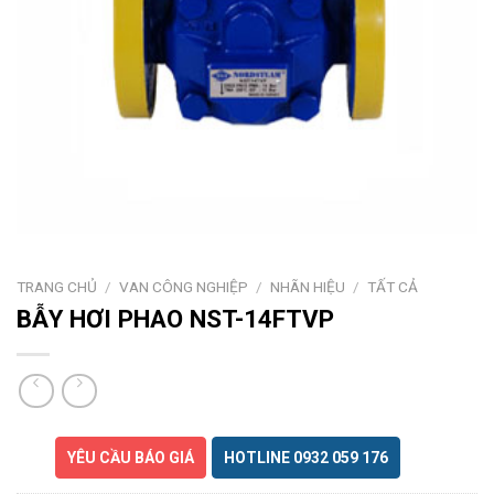
TRANG CHỦ
/
VAN CÔNG NGHIỆP
/
NHÃN HIỆU
/
TẤT CẢ
BẪY HƠI PHAO NST-14FTVP
YÊU CẦU BÁO GIÁ
HOTLINE 0932 059 176