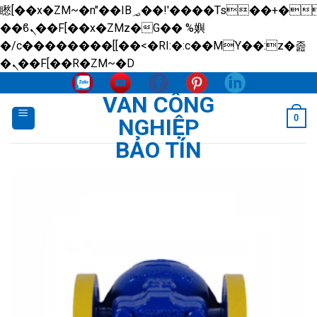
矁[��x�ZM~�n"��IB؃��!'����Тѕ��+��(m��IK�ʭ�/|
��ϐܢ��F[��x�ZMz�G�� %嬩
�/c��������[[��<�RI:�:c��MΎ��:z�졾
Skip
�ܢ��F[��R�ZM~�D
to
VAN CÔNG
content
0
NGHIỆP
BẢO TÍN