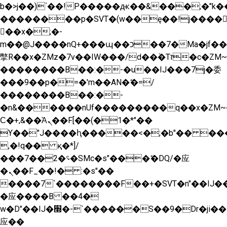
b�>j��)΄��!P�����ԫ��&���;�"k��B�
��������p�SVT�(w��ę��!j����
��x�;�-
m��@J����nQ+���պ��כ��7�Ma�jf��J��ͱ4j���Ѳ�
撆R��x�ZMz�7v��IW���/d��ٞ�Тז�c�ZM~�ji�� ߒ��sQz�����Ԡ��DW��3�De�n"��M�+/
��������B��:�-�u��IJ���7j�委
���9��p�=�'m��AN�ޭ�=/
��������B��:�-
�n&������nUf���������q��x�ZM~
Ϲ�+,&��Ὰܢ��F[��(�1�*"��
ϒ��"J����ԧ�����<�;�b"�� ���"j����
,�!q�� қ�*]/
���؝�2��7�SMc�s"���ޭ�DQ/�应
�ܢ��F_��!� :�s"��
����7`��������F��+�SVT�n"��IJ��
�应����B ��4�
w�D"��IJ�׭�-`������S��9�Dr�ji��EJ߅��gJ�
应��