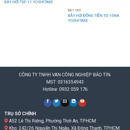
BẪY HƠI TSF-11 YOSHITAKE
BẪY HƠI
BẪY HƠI ĐỒNG TIỀN TD-10NA
YOSHITAKE
CÔNG TY TNHH VAN CÔNG NGHIỆP BẢO TÍN.
MST: 0316354943
Hotline: 0932 059 176
TRỤ SỞ CHÍNH
A52 Lê Thị Riêng, Phường Thới An, TPHCM
Kho: 242/26 Nguyễn Thị Ngâu, Xã Đông Thạnh, TP.HCM