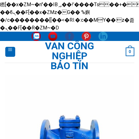
矁[��x�ZM~�n"��IB؃��!'����Тѕ��+��(m��IK�ʭ�/|
��ϐܢ��F[��x�ZMz�G�� %嬩
�/c��������[[��<�RI:�:c��MΎ��:z�졾
Skip
�ܢ��F[��R�ZM~�D
to
VAN CÔNG
content
0
NGHIỆP
BẢO TÍN