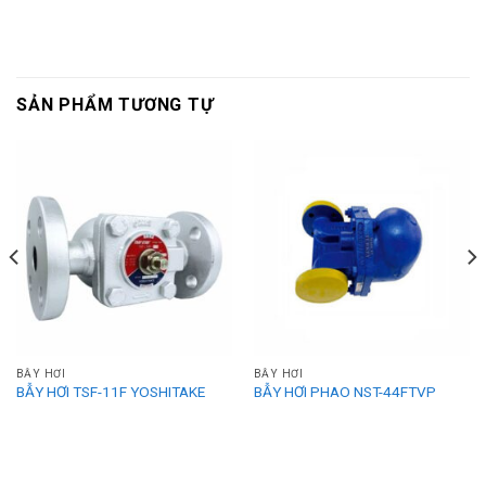
SẢN PHẨM TƯƠNG TỰ
BẪY HƠI
BẪY HƠI
BẪY HƠI TSF-11F YOSHITAKE
BẪY HƠI PHAO NST-44FTVP