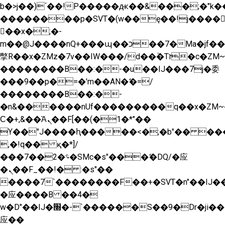
b�>j��)΄��!P�����ԫ��&���;�"k��B�
��������p�SVT�(w��ę��!j����
��x�;�-
m��@J����nQ+���պ��כ��7�Ma�jf��J��ͱ4j���Ѳ�
撆R��x�ZMz�7v��IW���/d��ٞ�Тז�c�ZM~�ji�� ߒ��sQz�����Ԡ��DW��3�De�n"��M�+/
��������B��:�-�u��IJ���7j�委
���9��p�=�'m��AN�ޭ�=/
��������B��:�-
�n&������nUf���������q��x�ZM~
Ϲ�+,&��Ὰܢ��F[��(�1�*"��
ϒ��"J����ԧ�����<�;�b"�� ���"j����
,�!q�� қ�*]/
���؝�2��7�SMc�s"���ޭ�DQ/�应
�ܢ��F_��!� :�s"��
����7`��������F��+�SVT�n"��IJ��
�应����B ��4�
w�D"��IJ�׭�-`������S��9�Dr�ji��EJ߅��gJ�
应��