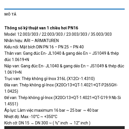
MÔ TẢ
Thông số kỹ thuật van 1 chiều hơi PN16
Model: 12.003/303 / 22.003/303 / 23.003/303 / 35.003/303
Nhãn hiệu: ARI – ARMATUREN
Kiểu nối: Mặt bích DIN PN 16 – PN 25 – PN 40
Thân van: Gang đúc En- JL1040 & gang dẻo En – JS1049 & thép
đúc 1.0619+N
Nắp van: Gang đúc En- JL1040 & gang dẻo En – JS1049 & thép đúc
1.0619+N
Trục van: Thép không gỉ-Inox 316L (X12Cr-1.4310)
Đĩa van: Thép không gỉ-Inox (X20Cr13+QT-1.4021+QT-P265GH-
1.0425)
Đế van: Thép không gỉ-Inox (X20Cr13+QT-1.4021+QT-G19.9 Nb Si
1.4551)
Áp lực: Làm việc maximum 16 bar ~ 25 bar ~ 40 bar
Nhiệt độ: Max -10°C ~ +350°C
Kích cỡ: DN 15 → DN 300 ~ ( ½” inch → 12” inch )