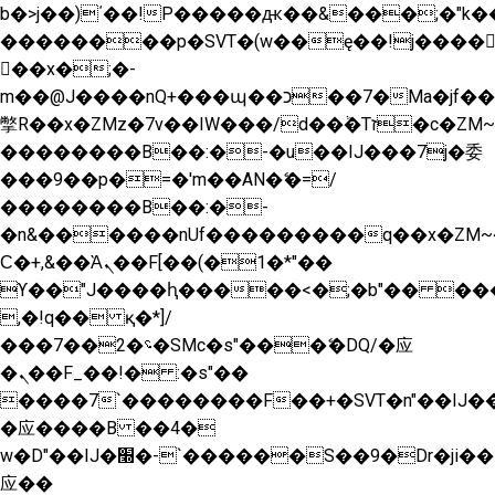
b�>j��)΄��!P�����ԫ��&���;�"k��B�
��������p�SVT�(w��ę��!j����
��x�;�-
m��@J����nQ+���պ��כ��7�Ma�jf��J��ͱ4j���Ѳ�
撆R��x�ZMz�7v��IW���/d��ٞ�Тז�c�ZM~�ji�� ߒ��sQz�����Ԡ��DW��3�De�n"��M�+/
��������B��:�-�u��IJ���7j�委
���9��p�=�'m��AN�ޭ�=/
��������B��:�-
�n&������nUf���������q��x�ZM~
Ϲ�+,&��Ὰܢ��F[��(�1�*"��
ϒ��"J����ԧ�����<�;�b"�� ���"j����
,�!q�� қ�*]/
���؝�2��7�SMc�s"���ޭ�DQ/�应
�ܢ��F_��!� :�s"��
����7`��������F��+�SVT�n"��IJ��
�应����B ��4�
w�D"��IJ�׭�-`������S��9�Dr�ji��EJ߅��gJ�
应��