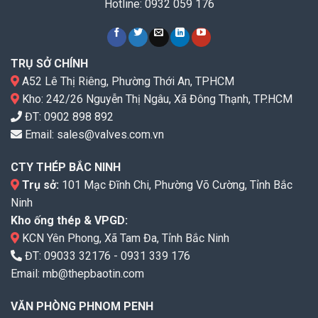
Hotline: 0932 059 176
TRỤ SỞ CHÍNH
A52 Lê Thị Riêng, Phường Thới An, TPHCM
Kho: 242/26 Nguyễn Thị Ngâu, Xã Đông Thạnh, TP.HCM
ĐT:
0902 898 892
Email:
sales@valves.com.vn
CTY THÉP BẮC NINH
Trụ sở:
101 Mạc Đĩnh Chi, Phường Võ Cường, Tỉnh Bắc
Ninh
Kho ống thép & VPGD:
KCN Yên Phong, Xã Tam Đa, Tỉnh Bắc Ninh
ĐT:
09033 32176
-
0931 339 176
Email:
mb@thepbaotin.com
VĂN PHÒNG PHNOM PENH