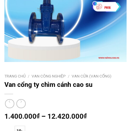
TRANG CHỦ
/
VAN CÔNG NGHIỆP
/
VAN CỬA (VAN CỔNG)
Van cổng ty chìm cánh cao su
Khoảng
1.400.000
₫
–
12.420.000
₫
giá:
từ