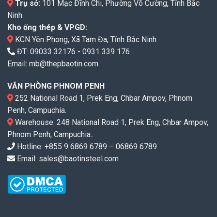
Trụ sở:
101 Mạc Đĩnh Chi, Phường Võ Cường, Tỉnh Bắc
Ninh
Kho ống thép & VPGD:
KCN Yên Phong, Xã Tam Đa, Tỉnh Bắc Ninh
ĐT:
09033 32176
-
0931 339 176
Email:
mb@thepbaotin.com
VĂN PHÒNG PHNOM PENH
252 National Road 1, Prek Eng, Chbar Ampov, Phnom
Penh, Campuchia.
Warehouse: 248 National Road 1, Prek Eng, Chbar Ampov,
Phnom Penh, Campuchia..
Hotline: +855 9 6869 6789 – 06869 6789
Email: sales@baotinsteel.com