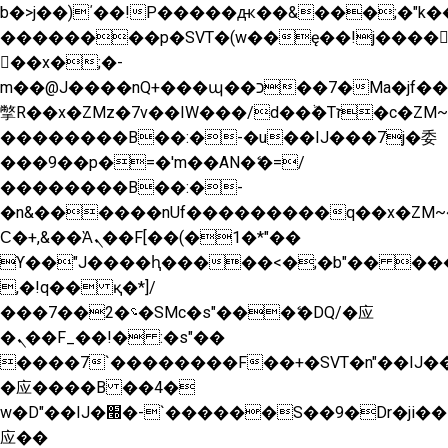
b�>j��)΄��!P�����ԫ��&���;�"k��B�
��������p�SVT�(w��ę��!j����
��x�;�-
m��@J����nQ+���պ��כ��7�Ma�jf��J��ͱ4j���Ѳ�
撆R��x�ZMz�7v��IW���/d��ٞ�Тז�c�ZM~�ji�� ߒ��sQz�����Ԡ��DW��3�De�n"��M�+/
��������B��:�-�u��IJ���7j�委
���9��p�=�'m��AN�ޭ�=/
��������B��:�-
�n&������nUf���������q��x�ZM~
Ϲ�+,&��Ὰܢ��F[��(�1�*"��
ϒ��"J����ԧ�����<�;�b"�� ���"j����
,�!q�� қ�*]/
���؝�2��7�SMc�s"���ޭ�DQ/�应
�ܢ��F_��!� :�s"��
����7`��������F��+�SVT�n"��IJ��
�应����B ��4�
w�D"��IJ�׭�-`������S��9�Dr�ji��EJ߅��gJ�
应��