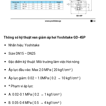
Thông số kỹ thuật van giảm áp hơi Yoshitake GD-45P
Nhãn hiệu: Yoshitake
Size DN15 – DN25
Đặc điểm kỹ thuật: Môi trường làm việc Hơi nóng
Áp lực đầu vào: Max 2.0 MPa ( 20 kgf/cm² )
Áp lực giảm: 0.02 – 1.0MPa ( 0.2 → 10 kgf/cm² )
* Phạm vi áp lực:
A: 0.02-0.1 MPa ( 0.2 → 1 kgf/cm² )
B: 0.05-0.4 MPa ( 0.5 → 4 kgf/cm² )