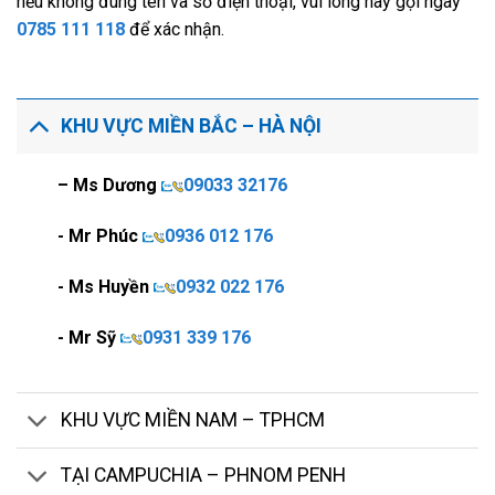
nếu không đúng tên và số điện thoại, vui lòng hãy gọi ngay
0785 111 118
để xác nhận.
KHU VỰC MIỀN BẮC – HÀ NỘI
– Ms Dương
09033 32176
- Mr Phúc
0936 012 176
- Ms Huyền
0932 022 176
- Mr Sỹ
0931 339 176
KHU VỰC MIỀN NAM – TPHCM
TẠI CAMPUCHIA – PHNOM PENH