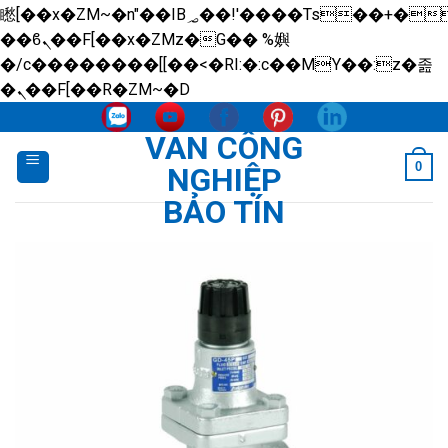
矁[��x�ZM~�n"��IB؃��!'����Тѕ��+��(m��IK�ʭ�/|
��ϐܢ��F[��x�ZMz�G�� %嬩
�/c��������[[��<�RI:�:c��MΎ��:z�졾
Skip
�ܢ��F[��R�ZM~�D
to
VAN CÔNG
content
0
NGHIỆP
BẢO TÍN