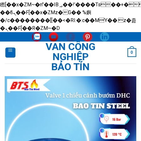
矁[��x�ZM~�n"��IB؃��!'����Тѕ��+��(m��IK�ʭ�/|
��ϐܢ��F[��x�ZMz�G�� %嬩
�/c��������[[��<�RI:�:c��MΎ��:z�졾
Skip
�ܢ��F[��R�ZM~�D
to
VAN CÔNG
content
0
NGHIỆP
BẢO TÍN