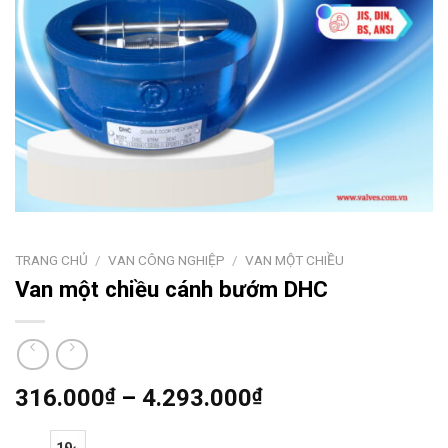
TRANG CHỦ
/
VAN CÔNG NGHIỆP
/
VAN MỘT CHIỀU
Van một chiều cánh bướm DHC
Khoảng
316.000
₫
–
4.293.000
₫
giá:
từ