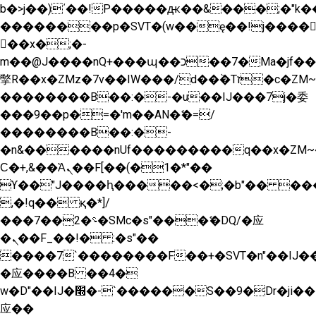
b�>j��)΄��!P�����ԫ��&���;�"k��B�
��������p�SVT�(w��ę��!j����
��x�;�-
m��@J����nQ+���պ��כ��7�Ma�jf��J��ͱ4j���Ѳ�
撆R��x�ZMz�7v��IW���/d��ٞ�Тז�c�ZM~�ji�� ߒ��sQz�����Ԡ��DW��3�De�n"��M�+/
��������B��:�-�u��IJ���7j�委
���9��p�=�'m��AN�ޭ�=/
��������B��:�-
�n&������nUf���������q��x�ZM~
Ϲ�+,&��Ὰܢ��F[��(�1�*"��
ϒ��"J����ԧ�����<�;�b"�� ���"j����
,�!q�� қ�*]/
���؝�2��7�SMc�s"���ޭ�DQ/�应
�ܢ��F_��!� :�s"��
����7`��������F��+�SVT�n"��IJ��
�应����B ��4�
w�D"��IJ�׭�-`������S��9�Dr�ji��EJ߅��gJ�
应��