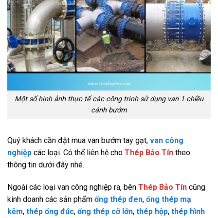
Một số hình ảnh thực tế các công trình sử dụng van 1 chiều
cánh bướm
Quý khách cần đặt mua van bướm tay gạt,
van công
nghiệp
các loại. Có thể liên hệ cho
Thép Bảo Tín
theo
thông tin dưới đây nhé.
Ngoài các loại van công nghiệp ra, bên
Thép Bảo Tín
cũng
kinh doanh các sản phẩm
ống thép đen
,
ống thép mạ
kẽm
,
thép ống đúc
,
ống thép cỡ lớn
,
thép hộp
,
thép hình