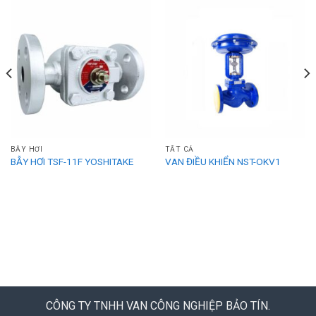
BẪY HƠI
TẤT CẢ
BẪY HƠI TSF-11F YOSHITAKE
VAN ĐIỀU KHIỂN NST-OKV1
CÔNG TY TNHH VAN CÔNG NGHIỆP BẢO TÍN.