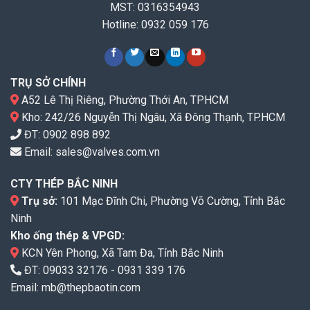
MST: 0316354943
Hotline: 0932 059 176
TRỤ SỞ CHÍNH
A52 Lê Thị Riêng, Phường Thới An, TPHCM
Kho: 242/26 Nguyễn Thị Ngâu, Xã Đông Thạnh, TP.HCM
ĐT:
0902 898 892
Email:
sales@valves.com.vn
CTY THÉP BẮC NINH
Trụ sở:
101 Mạc Đĩnh Chi, Phường Võ Cường, Tỉnh Bắc
Ninh
Kho ống thép & VPGD:
KCN Yên Phong, Xã Tam Đa, Tỉnh Bắc Ninh
ĐT:
09033 32176
-
0931 339 176
Email:
mb@thepbaotin.com