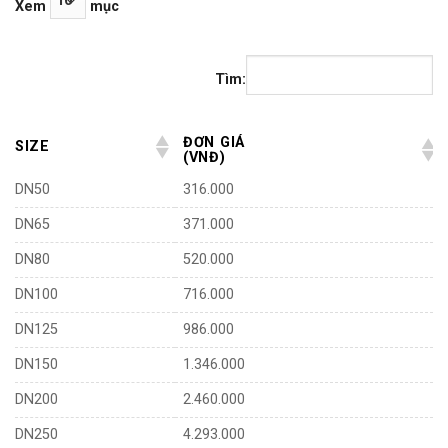
Xem
mục
316.000₫
đến
4.293.000₫
Tìm:
ĐƠN GIÁ
SIZE
(VNĐ)
DN50
316.000
DN65
371.000
DN80
520.000
DN100
716.000
DN125
986.000
DN150
1.346.000
DN200
2.460.000
DN250
4.293.000