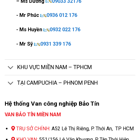
– Ms Dương
09033 32176
- Mr Phúc
0936 012 176
- Ms Huyền
0932 022 176
- Mr Sỹ
0931 339 176
KHU VỰC MIỀN NAM – TPHCM
TẠI CAMPUCHIA – PHNOM PENH
Hệ thống Van công nghiệp Bảo Tín
VAN BẢO TÍN MIỀN NAM
TRỤ SỞ CHÍNH:
A52 Lê Thị Riêng, P. Thới An, TP HCM
KHO VAN:
551/156 Lê Văn Khương, P. Tân Thới Hiệp,