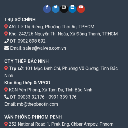
TRỤ SỞ CHÍNH
A52 Lê Thị Riêng, Phường Thới An, TPHCM
Kho: 242/26 Nguyễn Thị Ngâu, Xã Đông Thạnh, TP.HCM
ĐT:
0902 898 892
Email:
sales@valves.com.vn
CTY THÉP BẮC NINH
Trụ sở:
101 Mạc Đĩnh Chi, Phường Võ Cường, Tỉnh Bắc
Ninh
Kho ống thép & VPGD:
KCN Yên Phong, Xã Tam Đa, Tỉnh Bắc Ninh
ĐT:
09033 32176
-
0931 339 176
Email:
mb@thepbaotin.com
VĂN PHÒNG PHNOM PENH
252 National Road 1, Prek Eng, Chbar Ampov, Phnom