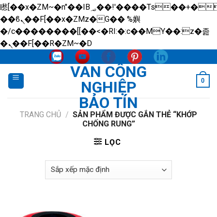
矁[��x�ZM~�n"��IB؃��!'����Тѕ��+��(m��IK�ʭ�/|
��ϐܢ��F[��x�ZMz�G�� %嬩
�/c��������[[��<�RI:�:c��MΎ��:z�졾
Skip
�ܢ��F[��R�ZM~�D
to
VAN CÔNG
content
0
NGHIỆP
BẢO TÍN
TRANG CHỦ
/
SẢN PHẨM ĐƯỢC GẮN THẺ “KHỚP
CHỐNG RUNG”
LỌC