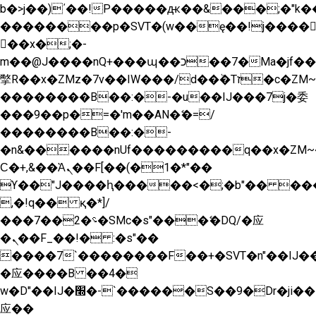
b�>j��)΄��!P�����ԫ��&���;�"k��B�
��������p�SVT�(w��ę��!j����
��x�;�-
m��@J����nQ+���պ��כ��7�Ma�jf��J��ͱ4j���Ѳ�
撆R��x�ZMz�7v��IW���/d��ٞ�Тז�c�ZM~�ji�� ߒ��sQz�����Ԡ��DW��3�De�n"��M�+/
��������B��:�-�u��IJ���7j�委
���9��p�=�'m��AN�ޭ�=/
��������B��:�-
�n&������nUf���������q��x�ZM~
Ϲ�+,&��Ὰܢ��F[��(�1�*"��
ϒ��"J����ԧ�����<�;�b"�� ���"j����
,�!q�� қ�*]/
���؝�2��7�SMc�s"���ޭ�DQ/�应
�ܢ��F_��!� :�s"��
����7`��������F��+�SVT�n"��IJ��
�应����B ��4�
w�D"��IJ�׭�-`������S��9�Dr�ji��EJ߅��gJ�
应��