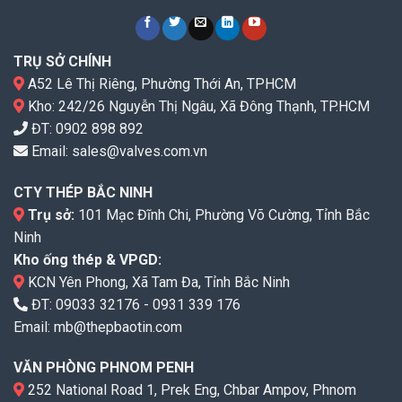
TRỤ SỞ CHÍNH
A52 Lê Thị Riêng, Phường Thới An, TPHCM
Kho: 242/26 Nguyễn Thị Ngâu, Xã Đông Thạnh, TP.HCM
ĐT:
0902 898 892
Email:
sales@valves.com.vn
CTY THÉP BẮC NINH
Trụ sở:
101 Mạc Đĩnh Chi, Phường Võ Cường, Tỉnh Bắc
Ninh
Kho ống thép & VPGD:
KCN Yên Phong, Xã Tam Đa, Tỉnh Bắc Ninh
ĐT:
09033 32176
-
0931 339 176
Email:
mb@thepbaotin.com
VĂN PHÒNG PHNOM PENH
252 National Road 1, Prek Eng, Chbar Ampov, Phnom