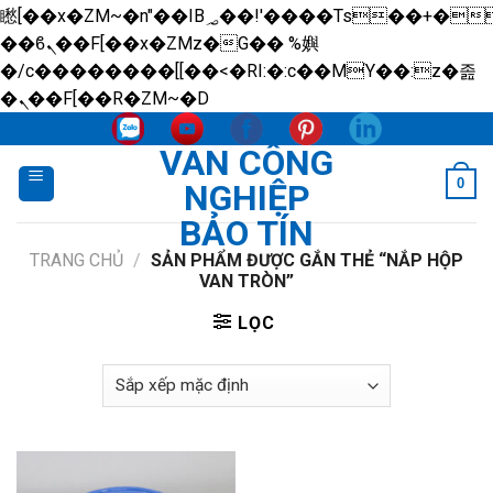
矁[��x�ZM~�n"��IB؃��!'����Тѕ��+��(m��IK�ʭ�/|
��ϐܢ��F[��x�ZMz�G�� %嬩
�/c��������[[��<�RI:�:c��MΎ��:z�졾
Skip
�ܢ��F[��R�ZM~�D
to
VAN CÔNG
content
0
NGHIỆP
BẢO TÍN
TRANG CHỦ
/
SẢN PHẨM ĐƯỢC GẮN THẺ “NẮP HỘP
VAN TRÒN”
LỌC