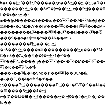
b�>j��)΄��!P�����ԫ��&���;�"k��B�
��������p�SVT�(w��ę��!j����
��x�;�-
m��@J����nQ+���պ��כ��7�Ma�jf��J��ͱ4j���Ѳ�
撆R��x�ZMz�7v��IW���/d��ٞ�Тז�c�ZM~�ji�� ߒ��sQz�����Ԡ��DW��3�De�n"��M�+/
��������B��:�-�u��IJ���7j�委
���9��p�=�'m��AN�ޭ�=/
��������B��:�-
�n&������nUf���������q��x�ZM~
Ϲ�+,&��Ὰܢ��F[��(�1�*"��
ϒ��"J����ԧ�����<�;�b"�� ���"j����
,�!q�� қ�*]/
���؝�2��7�SMc�s"���ޭ�DQ/�应
�ܢ��F_��!� :�s"��
����7`��������F��+�SVT�n"��IJ��
�应����B ��4�
w�D"��IJ�׭�-`������S��9�Dr�ji��EJ߅��gJ�
应��