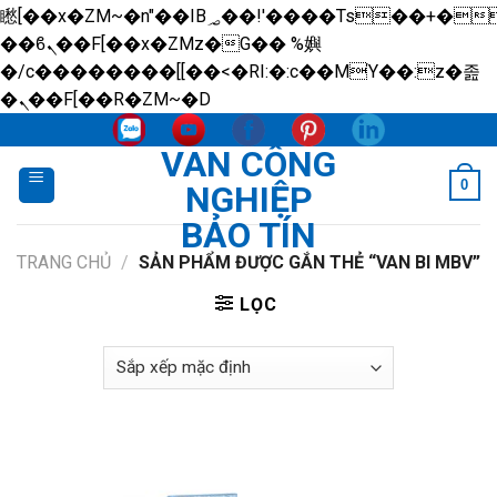
矁[��x�ZM~�n"��IB؃��!'����Тѕ��+��(m��IK�ʭ�/|
��ϐܢ��F[��x�ZMz�G�� %嬩
�/c��������[[��<�RI:�:c��MΎ��:z�졾
Skip
�ܢ��F[��R�ZM~�D
to
VAN CÔNG
content
0
NGHIỆP
BẢO TÍN
TRANG CHỦ
/
SẢN PHẨM ĐƯỢC GẮN THẺ “VAN BI MBV”
LỌC