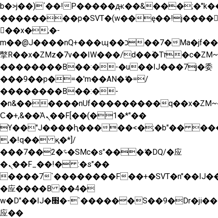
b�>j��)΄��!P�����ԫ��&���;�"k��B�
��������p�SVT�(w��ę��!j����
��x�;�-
m��@J����nQ+���պ��כ��7�Ma�jf��J��ͱ4j���Ѳ�
撆R��x�ZMz�7v��IW���/d��ٞ�Тז�c�ZM~�ji�� ߒ��sQz�����Ԡ��DW��3�De�n"��M�+/
��������B��:�-�u��IJ���7j�委
���9��p�=�'m��AN�ޭ�=/
��������B��:�-
�n&������nUf���������q��x�ZM~
Ϲ�+,&��Ὰܢ��F[��(�1�*"��
ϒ��"J����ԧ�����<�;�b"�� ���"j����
,�!q�� қ�*]/
���؝�2��7�SMc�s"���ޭ�DQ/�应
�ܢ��F_��!� :�s"��
����7`��������F��+�SVT�n"��IJ��
�应����B ��4�
w�D"��IJ�׭�-`������S��9�Dr�ji��EJ߅��gJ�
应��