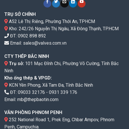
TRỤ SỞ CHÍNH
A52 Lê Thị Riêng, Phường Thới An, TPHCM
Kho: 242/26 Nguyễn Thị Ngâu, Xã Đông Thạnh, TP.HCM
ĐT:
0902 898 892
Email:
sales@valves.com.vn
CTY THÉP BẮC NINH
Trụ sở:
101 Mạc Đĩnh Chi, Phường Võ Cường, Tỉnh Bắc
Ninh
Kho ống thép & VPGD:
KCN Yên Phong, Xã Tam Đa, Tỉnh Bắc Ninh
ĐT:
09033 32176
-
0931 339 176
Email:
mb@thepbaotin.com
VĂN PHÒNG PHNOM PENH
252 National Road 1, Prek Eng, Chbar Ampov, Phnom
Penh, Campuchia.