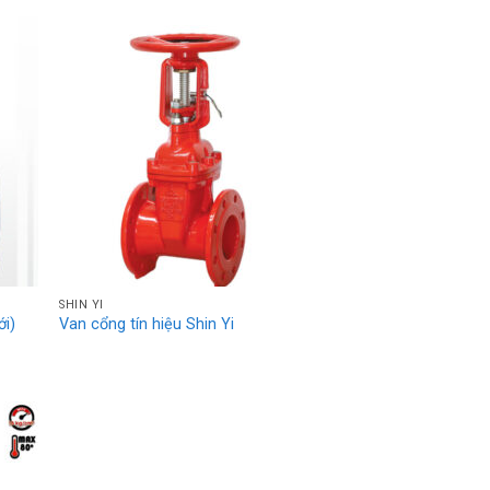
SHIN YI
ới)
Van cổng tín hiệu Shin Yi