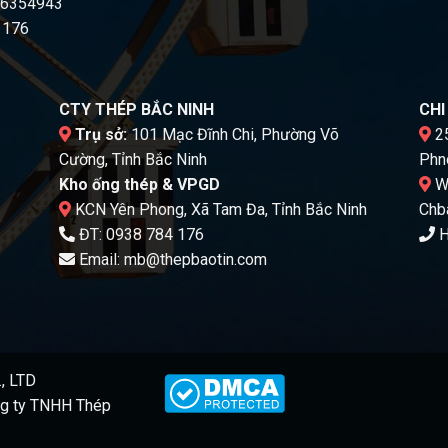
16354943
 176
CTY THÉP BẮC NINH
CH
Trụ sở:
101 Mạc Đĩnh Chi, Phường Võ
25
Cường, Tỉnh Bắc Ninh
Phn
Kho ống thép & VPGD
Wa
KCN Yên Phong, Xã Tam Đa, Tỉnh Bắc Ninh
Chb
ĐT:
0938 784 176
H
Email:
mb@thepbaotin.com
, LTD
g ty TNHH Thép