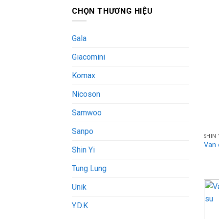
CHỌN THƯƠNG HIỆU
Gala
Giacomini
Komax
Nicoson
Samwoo
Sanpo
SHIN 
Van 
Shin Yi
Tung Lung
Unik
Y.D.K