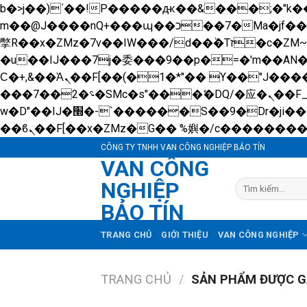
b�>j��)΄��!P�����ԫ��&���;�"k��B�޶�}��������p�SVT�(w��ę��!j������ 
m��@J����nQ+���պ��כ��7�Ma�jf��J��ͱ4j���Ѳ�
撆R��x�ZMz�7v��IW���/d��ٞ�Тז�c�ZM~�ji�� ߒ��sQz�����Ԡ��DW��3�De�n"��M�+/��������B��:�-
�u��IJ���7j�委���9��p�=�'m��A
Ϲ�+,&��Ὰܢ��F[��(�1�*"�� ϒ��"J����ԧ�����<�;�b"�� ���"j�����ܢ��F[��x� ,�!q�� қ�*]/
���؝�2��7�SMc�s"���ޭ�DQ/�应�ܢ��F_��!� :�s"�� ����7`��������F��+�SVT�n"��IJ����nQ/�应����B ��4�
w�D"��IJ�׭�-`������S��9�Dr�ji��EJ߅��gJ�应��矁[��x�ZM~�n"��IB؃��!'����Тѕ��+��(m��IK�ʭ�/|
CÔNG TY TNHH VAN CÔNG NGHIỆP BẢO TÍN
VAN CÔNG
NGHIỆP
Tìm
kiếm:
BẢO TÍN
TRANG CHỦ
GIỚI THIỆU
VAN CÔNG NGHIỆP
TRANG CHỦ
/
SẢN PHẨM ĐƯỢC G