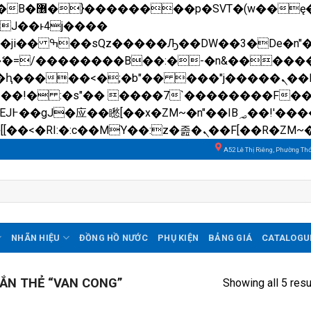
��x�;�-
N�ޭ�=/��������B��:�-�n&����
��ϐܢ��F[��x�ZMz�G�� %嬩�/c��������[[��<�RI:�:c��MΎ��:z�졾�ܢ��F[��
A52 Lê Thị Riêng, Phường Th
NHÃN HIỆU
ĐỒNG HỒ NƯỚC
PHỤ KIỆN
BẢNG GIÁ
CATALOGU
ẮN THẺ “VAN CONG”
Showing all 5 resu