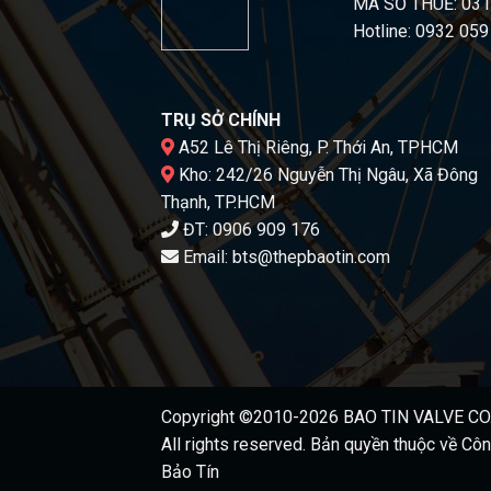
MÃ SỐ THUẾ: 03
Hotline: 0932 059
TRỤ SỞ CHÍNH
A52 Lê Thị Riêng, P. Thới An, TPHCM
Kho: 242/26 Nguyễn Thị Ngâu, Xã Đông
Thạnh, TP.HCM
ĐT:
0906 909 176
Email:
bts@thepbaotin.com
Copyright ©2010-2026
BAO TIN VALVE CO.
All rights reserved. Bản quyền thuộc về
Côn
Bảo Tín