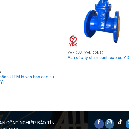
VAN CỬA (VAN CỔNG)
Van cửa ty chìm cánh cao su Y.D
YI
cổng ULFM lá van bọc cao su
 Yi
AN CÔNG NGHIỆP BẢO TÍN