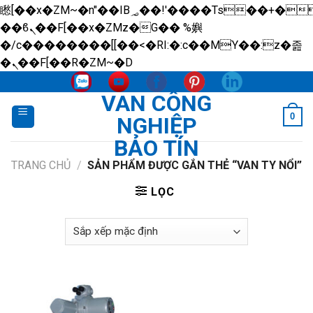
矁[��x�ZM~�n"��IB؃��!'����Тѕ��+��(m��IK�ʭ�/|
��ϐܢ��F[��x�ZMz�G�� %嬩
�/c��������[[��<�RI:�:c��MΎ��:z�졾
Skip
�ܢ��F[��R�ZM~�D
to
VAN CÔNG
content
0
NGHIỆP
BẢO TÍN
TRANG CHỦ
/
SẢN PHẨM ĐƯỢC GẮN THẺ “VAN TY NỔI”
LỌC