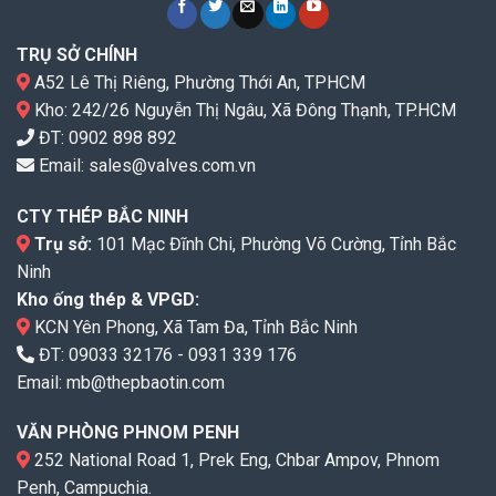
TRỤ SỞ CHÍNH
A52 Lê Thị Riêng, Phường Thới An, TPHCM
Kho: 242/26 Nguyễn Thị Ngâu, Xã Đông Thạnh, TP.HCM
ĐT:
0902 898 892
Email:
sales@valves.com.vn
CTY THÉP BẮC NINH
Trụ sở:
101 Mạc Đĩnh Chi, Phường Võ Cường, Tỉnh Bắc
Ninh
Kho ống thép & VPGD:
KCN Yên Phong, Xã Tam Đa, Tỉnh Bắc Ninh
ĐT:
09033 32176
-
0931 339 176
Email:
mb@thepbaotin.com
VĂN PHÒNG PHNOM PENH
252 National Road 1, Prek Eng, Chbar Ampov, Phnom
Penh, Campuchia.