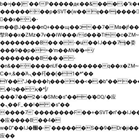
b�>j��)΄��!P�����ԫ��&���;�"k��B�
��������p�SVT�(w��ę��!j����
��x�;�-
m��@J����nQ+���պ��כ��7�Ma�jf��J��ͱ4j���Ѳ�
撆R��x�ZMz�7v��IW���/d��ٞ�Тז�c�ZM~�ji�� ߒ��sQz�����Ԡ��DW��3�De�n"��M�+/
��������B��:�-�u��IJ���7j�委
���9��p�=�'m��AN�ޭ�=/
��������B��:�-
�n&������nUf���������q��x�ZM~
Ϲ�+,&��Ὰܢ��F[��(�1�*"��
ϒ��"J����ԧ�����<�;�b"�� ���"j����
,�!q�� қ�*]/
���؝�2��7�SMc�s"���ޭ�DQ/�应
�ܢ��F_��!� :�s"��
����7`��������F��+�SVT�n"��IJ��
�应����B ��4�
w�D"��IJ�׭�-`������S��9�Dr�ji��EJ߅��gJ�
应��