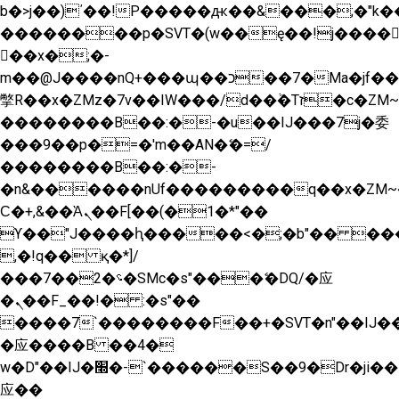
b�>j��)΄��!P�����ԫ��&���;�"k��B�
��������p�SVT�(w��ę��!j����
��x�;�-
m��@J����nQ+���պ��כ��7�Ma�jf��J��ͱ4j���Ѳ�
撆R��x�ZMz�7v��IW���/d��ٞ�Тז�c�ZM~�ji�� ߒ��sQz�����Ԡ��DW��3�De�n"��M�+/
��������B��:�-�u��IJ���7j�委
���9��p�=�'m��AN�ޭ�=/
��������B��:�-
�n&������nUf���������q��x�ZM~
Ϲ�+,&��Ὰܢ��F[��(�1�*"��
ϒ��"J����ԧ�����<�;�b"�� ���"j����
,�!q�� қ�*]/
���؝�2��7�SMc�s"���ޭ�DQ/�应
�ܢ��F_��!� :�s"��
����7`��������F��+�SVT�n"��IJ��
�应����B ��4�
w�D"��IJ�׭�-`������S��9�Dr�ji��EJ߅��gJ�
应��