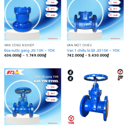
VAN CÔNG NGHIỆP
VAN MỘT CHIỀU
Búa nước gang JIS 10K – YDK
Van 1 chiều lá lật JIS10K – YDK
Khoảng
Khoảng
636.000
₫
–
1.749.000
₫
742.000
₫
–
5.430.000
₫
giá:
giá:
từ
từ
636.000₫
742.000₫
đến
đến
1.749.000₫
5.430.000