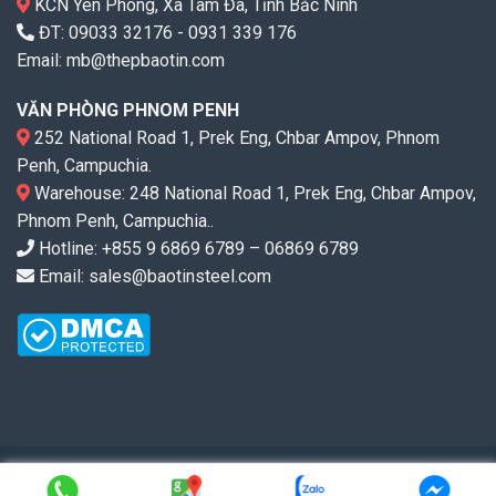
KCN Yên Phong, Xã Tam Đa, Tỉnh Bắc Ninh
ĐT:
09033 32176
-
0931 339 176
Email:
mb@thepbaotin.com
VĂN PHÒNG PHNOM PENH
252 National Road 1, Prek Eng, Chbar Ampov, Phnom
Penh, Campuchia.
Warehouse: 248 National Road 1, Prek Eng, Chbar Ampov,
Phnom Penh, Campuchia..
Hotline: +855 9 6869 6789 – 06869 6789
Email: sales@baotinsteel.com
Copyright ©2010-2026
valves.com.vn
. All rights reserved.