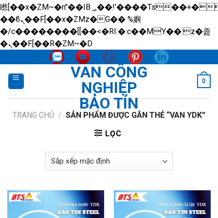
矁[��x�ZM~�n"��IB؃��!'����Тѕ��+��(m��IK�ʭ�/|
��ϐܢ��F[��x�ZMz�G�� %嬩
�/c��������[[��<�RI:�:c��MΎ��:z�졾
Skip
�ܢ��F[��R�ZM~�D
to
VAN CÔNG
content
0
NGHIỆP
BẢO TÍN
TRANG CHỦ
/
SẢN PHẨM ĐƯỢC GẮN THẺ “VAN YDK”
LỌC