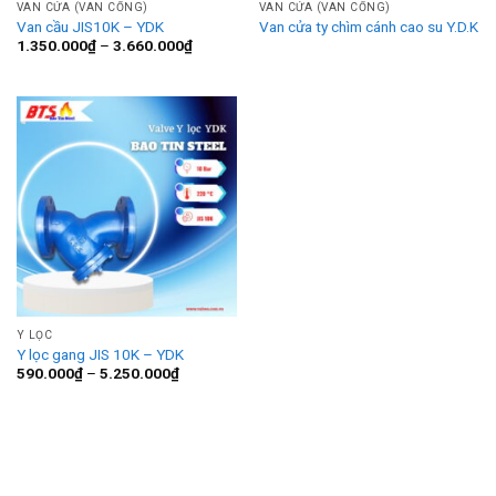
VAN CỬA (VAN CỔNG)
VAN CỬA (VAN CỔNG)
Van cầu JIS10K – YDK
Van cửa ty chìm cánh cao su Y.D.K
Khoảng
1.350.000
₫
–
3.660.000
₫
giá:
từ
1.350.000₫
đến
3.660.000₫
Y LỌC
Y lọc gang JIS 10K – YDK
Khoảng
590.000
₫
–
5.250.000
₫
giá:
từ
590.000₫
đến
5.250.000₫