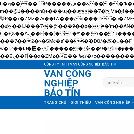
b�>j��)΄��!P�����ԫ��&���;�"k��B�޶�}��������p�SVT�(w��ę��!j������ 
m��@J����nQ+���պ��כ��7�Ma�jf��J��ͱ4j���Ѳ�
撆R��x�ZMz�7v��IW���/d��ٞ�Тז�c�ZM~�ji�� ߒ��sQz�����Ԡ��DW��3�De�n"��M�+/��������B��:�-
�u��IJ���7j�委���9��p�=�'m��A
Ϲ�+,&��Ὰܢ��F[��(�1�*"�� ϒ��"J����ԧ�����<�;�b"�� ���"j�����ܢ��F[��x� ,�!q�� қ�*]/
���؝�2��7�SMc�s"���ޭ�DQ/�应�ܢ��F_��!� :�s"�� ����7`��������F��+�SVT�n"��IJ����nQ/�应����B ��4�
w�D"��IJ�׭�-`������S��9�Dr�ji��EJ߅��gJ�应��矁[��x�ZM~�n"��IB؃��!'����Тѕ��+��(m��IK�ʭ�/|
CÔNG TY TNHH VAN CÔNG NGHIỆP BẢO TÍN
VAN CÔNG
NGHIỆP
Tìm
kiếm:
BẢO TÍN
TRANG CHỦ
GIỚI THIỆU
VAN CÔNG NGHIỆP