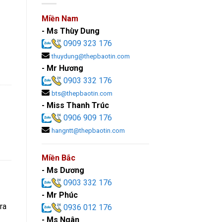
Miền Nam
- Ms Thùy Dung
0909 323 176
thuydung@thepbaotin.com
- Mr Hương
0903 332 176
bts@thepbaotin.com
- Miss Thanh Trúc
0906 909 176
hangntt@thepbaotin.com
Miền Bắc
- Ms Dương
0903 332 176
- Mr Phúc
ra
0936 012 176
- Ms Ngân