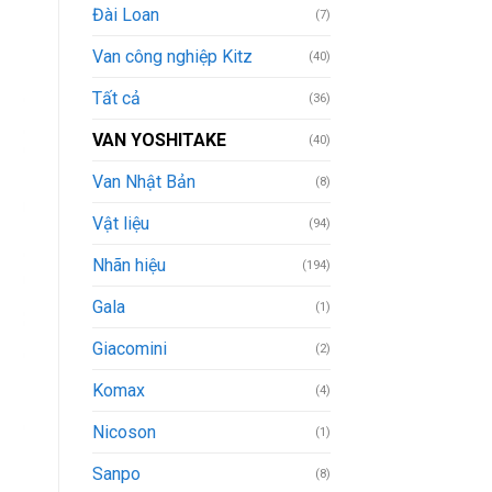
Đài Loan
(7)
Van công nghiệp Kitz
(40)
Tất cả
(36)
VAN YOSHITAKE
(40)
Van Nhật Bản
(8)
Vật liệu
(94)
Nhãn hiệu
(194)
Gala
(1)
Giacomini
(2)
Komax
(4)
Nicoson
(1)
Sanpo
(8)