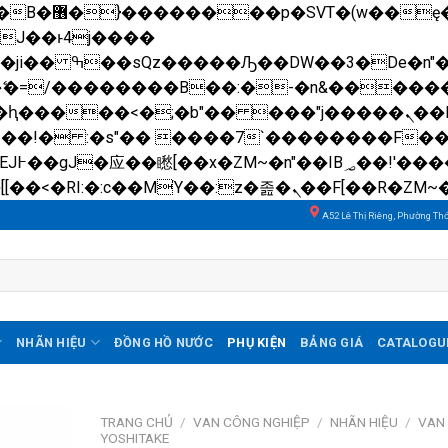
��x�;�-
N�ޭ�=/��������B��:�-�n&����
��ϐܢ��F[��x�ZMz�G�� %嬩�/c��������[[��<�RI:�:c��MΎ��:z�졾�ܢ��F[��
A52 Lê Thị Riêng, Phường Th
NHÃN HIỆU
ĐỒNG HỒ NƯỚC
PHỤ KIỆN
BẢNG GIÁ
CATALOGU
TRANG CHỦ
/
VAN CÔNG NGHIỆP
/
NHÃN HIỆU
/
VAN
YOSHITAKE