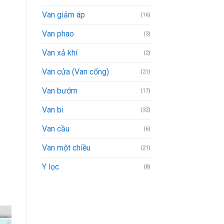
Van giảm áp
(16)
Van phao
(3)
Van xả khí
(2)
Van cửa (Van cổng)
(21)
Van bướm
(17)
Van bi
(32)
Van cầu
(6)
Van một chiều
(21)
Y lọc
(8)