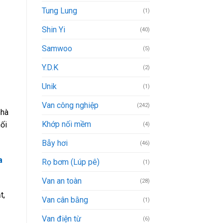
Tung Lung
(1)
Shin Yi
(40)
Samwoo
(5)
Y.D.K
(2)
Unik
(1)
Van công nghiệp
(242)
nhà
Khớp nối mềm
ối
(4)
Bẫy hơi
(46)
a
Rọ bơm (Lúp pê)
(1)
Van an toàn
(28)
t,
Van cân bằng
(1)
Van điện từ
(6)