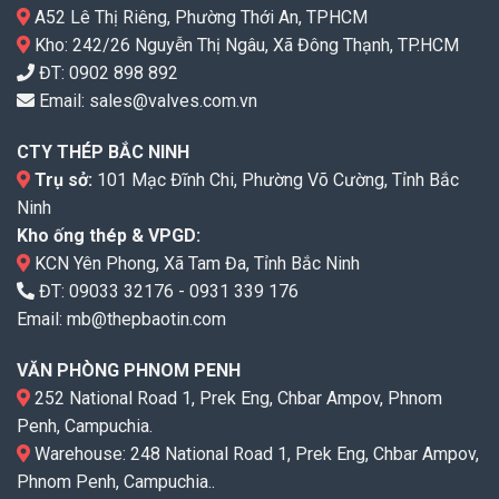
A52 Lê Thị Riêng, Phường Thới An, TPHCM
Kho: 242/26 Nguyễn Thị Ngâu, Xã Đông Thạnh, TP.HCM
ĐT:
0902 898 892
Email:
sales@valves.com.vn
CTY THÉP BẮC NINH
Trụ sở:
101 Mạc Đĩnh Chi, Phường Võ Cường, Tỉnh Bắc
Ninh
Kho ống thép & VPGD:
KCN Yên Phong, Xã Tam Đa, Tỉnh Bắc Ninh
ĐT:
09033 32176
-
0931 339 176
Email:
mb@thepbaotin.com
VĂN PHÒNG PHNOM PENH
252 National Road 1, Prek Eng, Chbar Ampov, Phnom
Penh, Campuchia.
Warehouse: 248 National Road 1, Prek Eng, Chbar Ampov,
Phnom Penh, Campuchia..