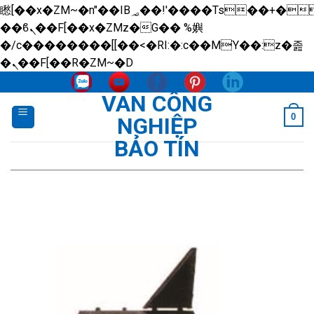
矁[��x�ZM~�n"��IB؃��!'����Тѕ��+��(m��IK�ʭ�/|
��ϐܢ��F[��x�ZMz�G�� %嬩
�/c��������[[��<�RI:�:c��MΎ��:z�졾
Skip
�ܢ��F[��R�ZM~�D
to
VAN CÔNG
content
0
NGHIỆP
BẢO TÍN