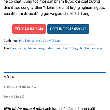
hè có chất lượng tốt, mỗi sản phẩm trước khi xuất xưởng
đều được công ty Shin Yi kiểm tra chất lượng nghiêm ngoặc
sau đó mới được đóng gói và giao cho khách hàng.
YÊU CẦU BÁO GIÁ
HOTLINE 0932 059 176
Danh mục:
Phụ kiện
,
Shin Yi
,
Van Việt Nam
Thẻ:
Báo giá nắp bể hè gang
,
Catalog nắp bể đường
,
Nắp bể hè shinyi
MÔ TẢ
THÔNG TIN BỔ SUNG
ĐÁNH GIÁ (0)
Nắp bê hè gang 4 nắp
cánh loại nhỏ
của nhà sản xuất