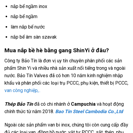
nắp bể ngầm inox
nắp bể ngầm
làm nắp bể nước
nắp bể âm sàn szavak
Mua nắp bề hè bằng gang ShinYi ở đâu?
Công ty Bảo Tín là đơn vị uy tín chuyên phân phối các sản
phẩm Shin Yi và nhiều nhà sản xuất nổi tiếng trong và ngoài
nước. Bảo Tín Valves đã có hơn 10 năm kinh nghiệm nhập
khẩu và phân phối các loại trụ PCCC, phụ kiện, thiết bị PCCC,
van công nghiệp,..
Thép Bảo Tín
đã có chi nhánh ở
Campuchia
và hoạt động
chính thức từ năm 2018.
Bao Tin Steel Cambodia Co.,Ltd
Ngoài các sản phẩm van bi inox, chúng tôi còn cung cấp đầy
đủ các loại van, đồng hồ nước, vật tư PCCC, sắt, thép, phụ