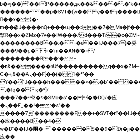
b�>j��)΄��!P�����ԫ��&���;�"k��B�
��������p�SVT�(w��ę��!j����
��x�;�-
m��@J����nQ+���պ��כ��7�Ma�jf��J��ͱ4j���Ѳ�
撆R��x�ZMz�7v��IW���/d��ٞ�Тז�c�ZM~�ji�� ߒ��sQz�����Ԡ��DW��3�De�n"��M�+/
��������B��:�-�u��IJ���7j�委
���9��p�=�'m��AN�ޭ�=/
��������B��:�-
�n&������nUf���������q��x�ZM~
Ϲ�+,&��Ὰܢ��F[��(�1�*"��
ϒ��"J����ԧ�����<�;�b"�� ���"j����
,�!q�� қ�*]/
���؝�2��7�SMc�s"���ޭ�DQ/�应
�ܢ��F_��!� :�s"��
����7`��������F��+�SVT�n"��IJ��
�应����B ��4�
w�D"��IJ�׭�-`������S��9�Dr�ji��EJ߅��gJ�
应��