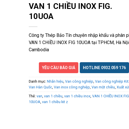
VAN 1 CHIỀU INOX FIG.
10UOA
Công ty Thép Bảo Tín chuyên nhập khẩu và phân p
VAN 1 CHIỀU INOX FIG 10UOA tại TPHCM, Hà Nội
Cambodia
YÊU CẦU BÁO GIÁ
HOTLINE 0932 059 176
Danh mục:
Nhãn hiệu
,
Van công nghiệp
,
Van công nghiệp Kit
Van Hàn Quốc
,
Van inox công nghiệp
,
Van một chiều
,
Xuất xứ
Thẻ:
van
,
van 1 chiều
,
van 1 chiều inox
,
VAN 1 CHIỀU INOX FIG
10UOA
,
van 1 chiều kit z