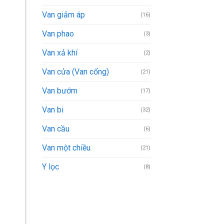
Van giảm áp
(16)
Van phao
(3)
Van xả khí
(2)
Van cửa (Van cổng)
(21)
Van bướm
(17)
Van bi
(32)
Van cầu
(6)
Van một chiều
(21)
Y lọc
(8)