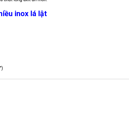
iều inox lá lật
″)