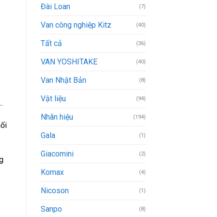
Đài Loan
(7)
Van công nghiệp Kitz
(40)
Tất cả
(36)
VAN YOSHITAKE
(40)
Van Nhật Bản
(8)
Vật liệu
(94)
…
Nhãn hiệu
(194)
ối
Gala
(1)
Giacomini
(2)
g
Komax
(4)
Nicoson
(1)
Sanpo
(8)