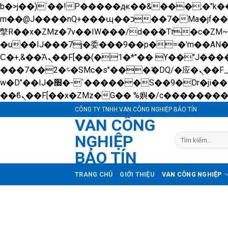
b�>j��)΄��!P�����ԫ��&���;�"k��B�޶�}��������p�SVT�(w��ę��!j������ 
m��@J����nQ+���պ��כ��7�Ma�jf��J��ͱ4j���Ѳ�
撆R��x�ZMz�7v��IW���/d��ٞ�Тז�c�ZM~�ji�� ߒ��sQz�����Ԡ��DW��3�De�n"��M�+/��������B��:�-
�u��IJ���7j�委���9��p�=�'m��A
Ϲ�+,&��Ὰܢ��F[��(�1�*"�� ϒ��"J����ԧ�����<�;�b"�� ���"j�����ܢ��F[��x� ,�!q�� қ�*]/
���؝�2��7�SMc�s"���ޭ�DQ/�应�ܢ��F_��!� :�s"�� ����7`��������F��+�SVT�n"��IJ����nQ/�应����B ��4�
w�D"��IJ�׭�-`������S��9�Dr�ji��EJ߅��gJ�应��矁[��x�ZM~�n"��IB؃��!'����Тѕ��+��(m��IK�ʭ�/|
CÔNG TY TNHH VAN CÔNG NGHIỆP BẢO TÍN
VAN CÔNG
NGHIỆP
Tìm
kiếm:
BẢO TÍN
TRANG CHỦ
GIỚI THIỆU
VAN CÔNG NGHIỆP