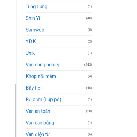
Tung Lung
(1)
Shin Yi
(40)
Samwoo
(5)
Y.D.K
(2)
Unik
(1)
Van công nghiệp
(242)
Khớp nối mềm
(4)
Bẫy hơi
(46)
Rọ bơm (Lúp pê)
(1)
Van an toàn
(28)
Van cân bằng
(1)
Van điện từ
(6)