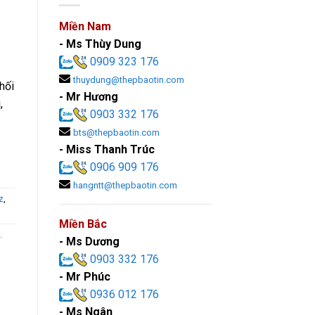
Miền Nam
- Ms Thùy Dung
0909 323 176
thuydung@thepbaotin.com
hối
- Mr Hương
,
0903 332 176
bts@thepbaotin.com
- Miss Thanh Trúc
0906 909 176
hangntt@thepbaotin.com
z
,
Miền Bắc
.
- Ms Dương
0903 332 176
- Mr Phúc
0936 012 176
- Ms Ngân