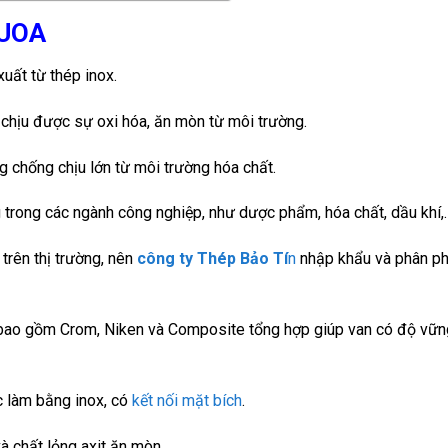
0UOA
uất từ thép inox.
chịu được sự oxi hóa, ăn mòn từ môi trường.
g chống chịu lớn từ môi trường hóa chất.
rong các ngành công nghiệp, như dược phẩm, hóa chất, dầu khí,
trên thị trường, nên
công ty Thép Bảo Tí
n
nhập khẩu và phân ph
bao gồm Crom, Niken và Composite tổng hợp giúp van có độ vữn
làm bằng inox, có
kết nối mặt bích
.
 chất lỏng axit ăn mòn.