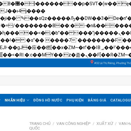
��x�;�-
N�ޭ�=/��������B��:�-�n&����
��ϐܢ��F[��x�ZMz�G�� %嬩�/c��������[[��<�RI:�:c��MΎ��:z�졾�ܢ��F[��
A52 Lê Thị Riêng, Phường Th
NHÃN HIỆU
ĐỒNG HỒ NƯỚC
PHỤ KIỆN
BẢNG GIÁ
CATALOGU
TRANG CHỦ
/
VAN CÔNG NGHIỆP
/
XUẤT XỨ
/
VAN H
QUỐC