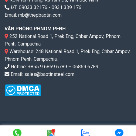
ĐT:
09033 32176
-
0931 339 176
Email:
mb@thepbaotin.com
VĂN PHÒNG PHNOM PENH
252 National Road 1, Prek Eng, Chbar Ampov, Phnom
Penh, Campuchia.
Warehouse: 248 National Road 1, Prek Eng, Chbar Ampov,
Phnom Penh, Campuchia..
Hotline: +855 9 6869 6789 – 06869 6789
Email: sales@baotinsteel.com
Copyright ©2010-2026
valves.com.vn
. All rights reserved.