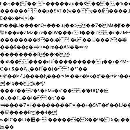
b�>j��)΄��!P�����ԫ��&���;�"k��B�
��������p�SVT�(w��ę��!j����
��x�;�-
m��@J����nQ+���պ��כ��7�Ma�jf��J��ͱ4j���Ѳ�
撆R��x�ZMz�7v��IW���/d��ٞ�Тז�c�ZM~�ji�� ߒ��sQz�����Ԡ��DW��3�De�n"��M�+/
��������B��:�-�u��IJ���7j�委
���9��p�=�'m��AN�ޭ�=/
��������B��:�-
�n&������nUf���������q��x�ZM~
Ϲ�+,&��Ὰܢ��F[��(�1�*"��
ϒ��"J����ԧ�����<�;�b"�� ���"j����
,�!q�� қ�*]/
���؝�2��7�SMc�s"���ޭ�DQ/�应
�ܢ��F_��!� :�s"��
����7`��������F��+�SVT�n"��IJ��
�应����B ��4�
w�D"��IJ�׭�-`������S��9�Dr�ji��EJ߅��gJ�
应��