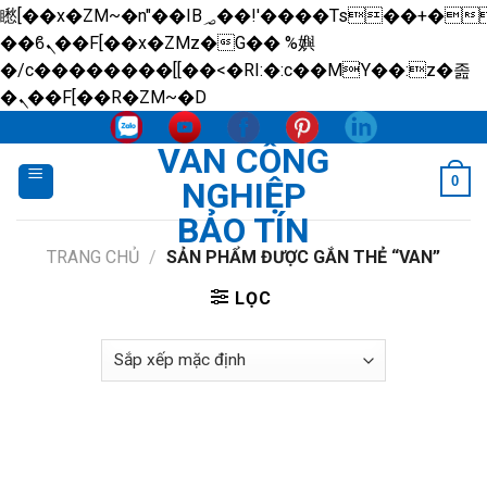
矁[��x�ZM~�n"��IB؃��!'����Тѕ��+��(m��IK�ʭ�/|
��ϐܢ��F[��x�ZMz�G�� %嬩
�/c��������[[��<�RI:�:c��MΎ��:z�졾
Skip
�ܢ��F[��R�ZM~�D
to
VAN CÔNG
content
0
NGHIỆP
BẢO TÍN
TRANG CHỦ
/
SẢN PHẨM ĐƯỢC GẮN THẺ “VAN”
LỌC