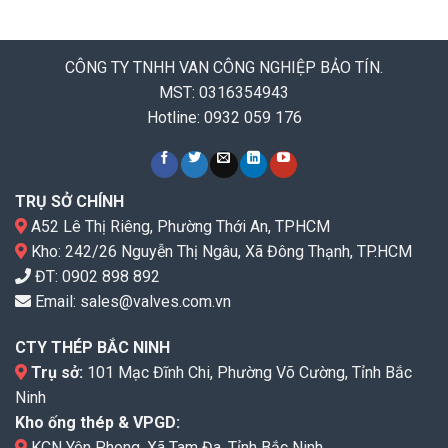
CÔNG TY TNHH VAN CÔNG NGHIỆP BẢO TÍN.
MST: 0316354943
Hotline: 0932 059 176
TRỤ SỞ CHÍNH
A52 Lê Thị Riêng, Phường Thới An, TPHCM
Kho: 242/26 Nguyễn Thị Ngâu, Xã Đông Thạnh, TP.HCM
ĐT:
0902 898 892
Email:
sales@valves.com.vn
CTY THÉP BẮC NINH
Trụ sở:
101 Mạc Đĩnh Chi, Phường Võ Cường, Tỉnh Bắc
Ninh
Kho ống thép & VPGD:
KCN Yên Phong, Xã Tam Đa, Tỉnh Bắc Ninh