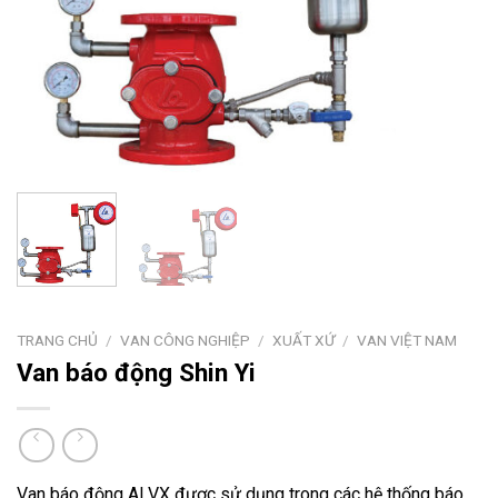
TRANG CHỦ
/
VAN CÔNG NGHIỆP
/
XUẤT XỨ
/
VAN VIỆT NAM
Van báo động Shin Yi
Van báo động ALVX được sử dụng trong các hệ thống báo