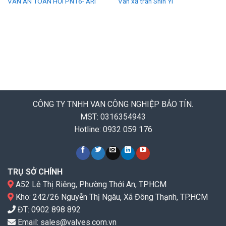
VAN AN TOÀN HƠI PN16- ARI
Van xả tràn Shin Yi
CÔNG TY TNHH VAN CÔNG NGHIỆP BẢO TÍN.
MST: 0316354943
Hotline: 0932 059 176
TRỤ SỞ CHÍNH
A52 Lê Thị Riêng, Phường Thới An, TPHCM
Kho: 242/26 Nguyễn Thị Ngâu, Xã Đông Thạnh, TP.HCM
ĐT:
0902 898 892
Email:
sales@valves.com.vn