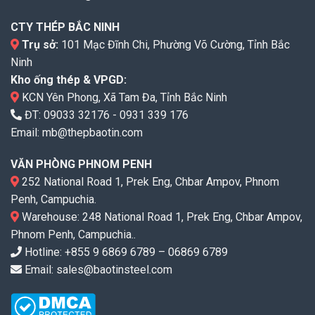
CTY THÉP BẮC NINH
Trụ sở:
101 Mạc Đĩnh Chi, Phường Võ Cường, Tỉnh Bắc
Ninh
Kho ống thép & VPGD:
KCN Yên Phong, Xã Tam Đa, Tỉnh Bắc Ninh
ĐT:
09033 32176
-
0931 339 176
Email:
mb@thepbaotin.com
VĂN PHÒNG PHNOM PENH
252 National Road 1, Prek Eng, Chbar Ampov, Phnom
Penh, Campuchia.
Warehouse: 248 National Road 1, Prek Eng, Chbar Ampov,
Phnom Penh, Campuchia..
Hotline: +855 9 6869 6789 – 06869 6789
Email: sales@baotinsteel.com