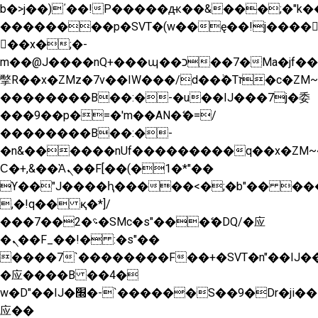
b�>j��)΄��!P�����ԫ��&���;�"k��B�
��������p�SVT�(w��ę��!j����
��x�;�-
m��@J����nQ+���պ��כ��7�Ma�jf��J��ͱ4j���Ѳ�
撆R��x�ZMz�7v��IW���/d��ٞ�Тז�c�ZM~�ji�� ߒ��sQz�����Ԡ��DW��3�De�n"��M�+/
��������B��:�-�u��IJ���7j�委
���9��p�=�'m��AN�ޭ�=/
��������B��:�-
�n&������nUf���������q��x�ZM~
Ϲ�+,&��Ὰܢ��F[��(�1�*"��
ϒ��"J����ԧ�����<�;�b"�� ���"j����
,�!q�� қ�*]/
���؝�2��7�SMc�s"���ޭ�DQ/�应
�ܢ��F_��!� :�s"��
����7`��������F��+�SVT�n"��IJ��
�应����B ��4�
w�D"��IJ�׭�-`������S��9�Dr�ji��EJ߅��gJ�
应��