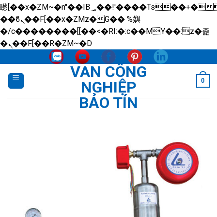
矁[��x�ZM~�n"��IB؃��!'����Тѕ��+��(m��IK�ʭ�/|
��ϐܢ��F[��x�ZMz�G�� %嬩
�/c��������[[��<�RI:�:c��MΎ��:z�졾
Skip
�ܢ��F[��R�ZM~�D
to
VAN CÔNG
content
0
NGHIỆP
BẢO TÍN