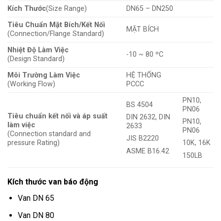
Kích Thước
(Size Range)
DN65 – DN250
Tiêu Chuẩn Mặt Bích/Kết Nối
MẶT BÍCH
(Connection/Flange Standard)
Nhiệt Độ Làm Việc
-10 ~ 80 ºC
(Design Standard)
Môi Trường Làm Việc
HỆ THỐNG
(Working Flow)
PCCC
PN10,
BS 4504
PN06
Tiêu chuẩn kết nối và áp suất
DIN 2632, DIN
PN10,
làm việc
2633
PN06
(Connection standard and
JIS B2220
pressure Rating)
10K, 16K
ASME B16.42
150LB
Kích thước van báo động
Van DN 65
Van DN 80