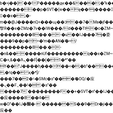
b�>j��)΄��!P�����ԫ��&���;�"k��B�
��������p�SVT�(w��ę��!j����
��x�;�-
m��@J����nQ+���պ��כ��7�Ma�jf��J��ͱ4j���Ѳ�
撆R��x�ZMz�7v��IW���/d��ٞ�Тז�c�ZM~�ji�� ߒ��sQz�����Ԡ��DW��3�De�n"��M�+/
��������B��:�-�u��IJ���7j�委
���9��p�=�'m��AN�ޭ�=/
��������B��:�-
�n&������nUf���������q��x�ZM~
Ϲ�+,&��Ὰܢ��F[��(�1�*"��
ϒ��"J����ԧ�����<�;�b"�� ���"j����
,�!q�� қ�*]/
���؝�2��7�SMc�s"���ޭ�DQ/�应
�ܢ��F_��!� :�s"��
����7`��������F��+�SVT�n"��IJ��
�应����B ��4�
w�D"��IJ�׭�-`������S��9�Dr�ji��EJ߅��gJ�
应��