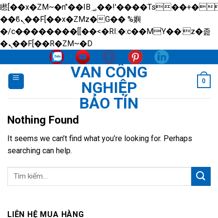
矁[��x�ZM~�n"��IB؃��!'����Тѕ��+��(m��IK�ʭ�/|
��ϐܢ��F[��x�ZMz�G�� %嬩
�/c��������[[��<�RI:�:c��MΎ��:z�졾
Skip
�ܢ��F[��R�ZM~�D
to
VAN CÔNG
content
0
NGHIỆP
BẢO TÍN
Nothing Found
It seems we can’t find what you’re looking for. Perhaps
searching can help.
LIÊN HỆ MUA HÀNG