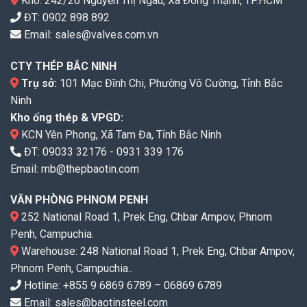
Kho: 242/26 Nguyễn Thị Ngâu, Xã Đông Thạnh, TP.HCM
ĐT:
0902 898 892
Email:
sales@valves.com.vn
CTY THÉP BẮC NINH
Trụ sở:
101 Mạc Đĩnh Chi, Phường Võ Cường, Tỉnh Bắc
Ninh
Kho ống thép & VPGD:
KCN Yên Phong, Xã Tam Đa, Tỉnh Bắc Ninh
ĐT:
09033 32176
-
0931 339 176
Email:
mb@thepbaotin.com
VĂN PHÒNG PHNOM PENH
252 National Road 1, Prek Eng, Chbar Ampov, Phnom
Penh, Campuchia.
Warehouse: 248 National Road 1, Prek Eng, Chbar Ampov,
Phnom Penh, Campuchia..
Hotline: +855 9 6869 6789 – 06869 6789
Email: sales@baotinsteel.com