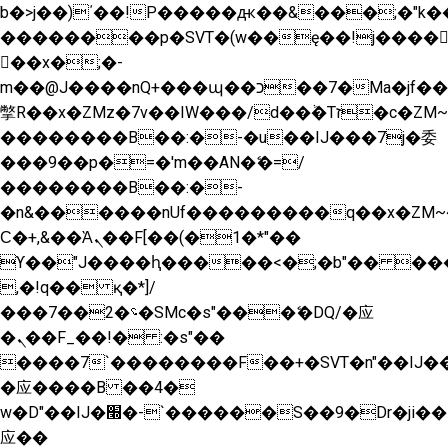
b�>j��)΄��!P�����ԫ��&���;�"k��B�
��������p�SVT�(w��ę��!j����
��x�;�-
m��@J����nQ+���պ��כ��7�Ma�jf��J��ͱ4j���Ѳ�
撆R��x�ZMz�7v��IW���/d��ٞ�Тז�c�ZM~�ji�� ߒ��sQz�����Ԡ��DW��3�De�n"��M�+/
��������B��:�-�u��IJ���7j�委
���9��p�=�'m��AN�ޭ�=/
��������B��:�-
�n&������nUf���������q��x�ZM~
Ϲ�+,&��Ὰܢ��F[��(�1�*"��
ϒ��"J����ԧ�����<�;�b"�� ���"j����
,�!q�� қ�*]/
���؝�2��7�SMc�s"���ޭ�DQ/�应
�ܢ��F_��!� :�s"��
����7`��������F��+�SVT�n"��IJ��
�应����B ��4�
w�D"��IJ�׭�-`������S��9�Dr�ji��EJ߅��gJ�
应��