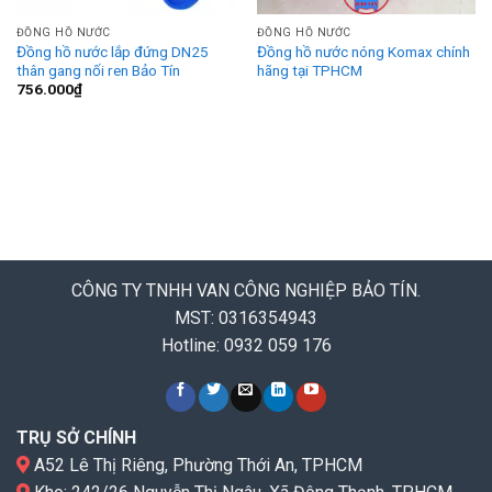
ĐỒNG HỒ NƯỚC
ĐỒNG HỒ NƯỚC
Đồng hồ nước lắp đứng DN25
Đồng hồ nước nóng Komax chính
thân gang nối ren Bảo Tín
hãng tại TPHCM
756.000
₫
CÔNG TY TNHH VAN CÔNG NGHIỆP BẢO TÍN.
MST: 0316354943
Hotline: 0932 059 176
TRỤ SỞ CHÍNH
A52 Lê Thị Riêng, Phường Thới An, TPHCM