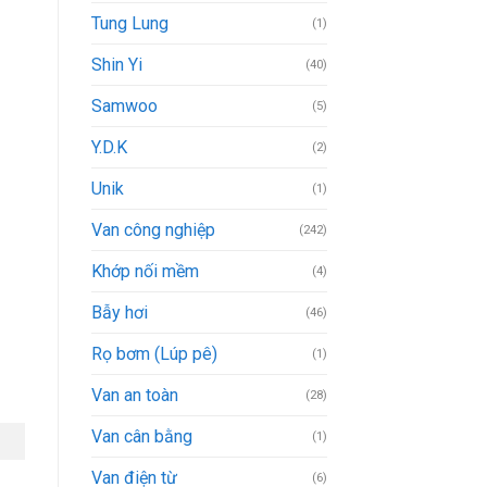
Tung Lung
(1)
Shin Yi
(40)
Samwoo
(5)
Y.D.K
(2)
Unik
(1)
Van công nghiệp
(242)
Khớp nối mềm
(4)
Bẫy hơi
(46)
Rọ bơm (Lúp pê)
(1)
Van an toàn
(28)
Van cân bằng
(1)
Van điện từ
(6)