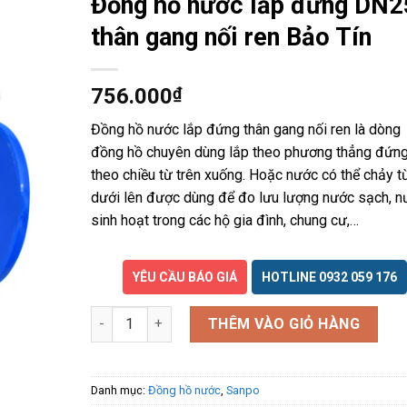
Đồng hồ nước lắp đứng DN2
thân gang nối ren Bảo Tín
756.000
₫
Đồng hồ nước lắp đứng thân gang nối ren là dòng
đồng hồ chuyên dùng lắp theo phương thẳng đứn
theo chiều từ trên xuống. Hoặc nước có thể chảy t
dưới lên được dùng để đo lưu lượng nước sạch, n
sinh hoạt trong các hộ gia đình, chung cư,…
YÊU CẦU BÁO GIÁ
HOTLINE 0932 059 176
Đồng hồ nước lắp đứng DN25 thân gang nối ren Bả
THÊM VÀO GIỎ HÀNG
Danh mục:
Đồng hồ nước
,
Sanpo