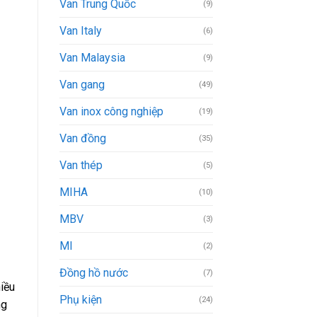
Van Trung Quốc
(9)
Van Italy
(6)
Van Malaysia
(9)
Van gang
(49)
Van inox công nghiệp
(19)
Van đồng
(35)
Van thép
(5)
MIHA
(10)
MBV
(3)
MI
(2)
Đồng hồ nước
(7)
iều
Phụ kiện
(24)
ng