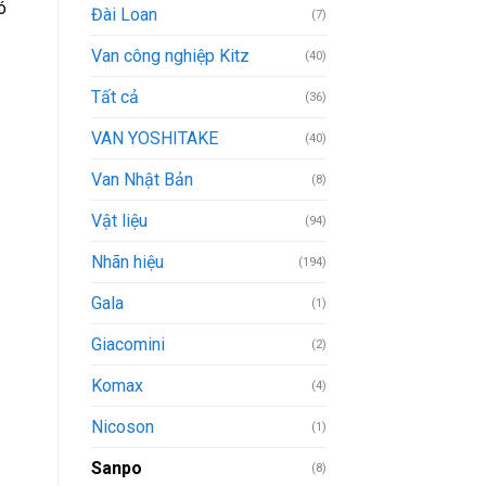
ó
Đài Loan
(7)
Van công nghiệp Kitz
(40)
Tất cả
(36)
VAN YOSHITAKE
(40)
Van Nhật Bản
(8)
Vật liệu
(94)
Nhãn hiệu
(194)
Gala
(1)
Giacomini
(2)
Komax
(4)
Nicoson
(1)
Sanpo
(8)