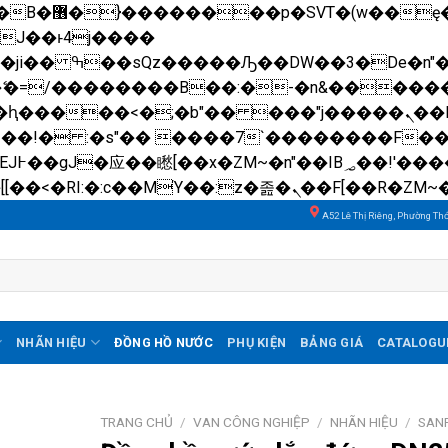
��x�;�-
N�ޭ�=/��������B��:�-�n&����
��ϐܢ��F[��x�ZMz�G�� %嬩�/c��������[[��<�RI:�:c��MΎ��:z�졾�ܢ��F[��
A52 Lê Thị Riêng, Phường Th
NHÃN HIỆU
ĐỒNG HỒ NƯỚC
PHỤ KIỆN
BẢNG GIÁ
CATALOGU
TRANG CHỦ
/
VAN CÔNG NGHIỆP
/
NHÃN HIỆU
/
SAN