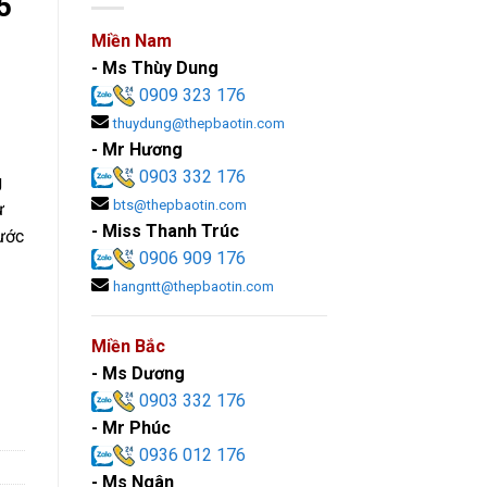
5
Miền Nam
- Ms Thùy Dung
0909 323 176
thuydung@thepbaotin.com
- Mr Hương
0903 332 176
g
bts@thepbaotin.com
ừ
- Miss Thanh Trúc
ước
0906 909 176
hangntt@thepbaotin.com
Miền Bắc
- Ms Dương
o Tín số lượng
0903 332 176
- Mr Phúc
0936 012 176
- Ms Ngân