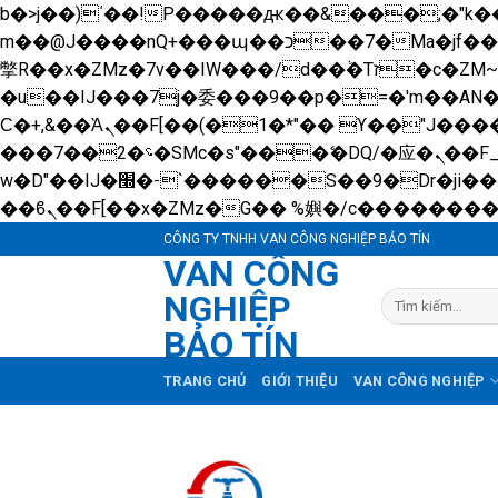
b�>j��)΄��!P�����ԫ��&���;�"k��B�޶�}��������p�SVT�(w��ę��!j������ 
m��@J����nQ+���պ��כ��7�Ma�jf��J��ͱ4j���Ѳ�
撆R��x�ZMz�7v��IW���/d��ٞ�Тז�c�ZM~�ji�� ߒ��sQz�����Ԡ��DW��3�De�n"��M�+/��������B��:�-
�u��IJ���7j�委���9��p�=�'m��A
Ϲ�+,&��Ὰܢ��F[��(�1�*"�� ϒ��"J����ԧ�����<�;�b"�� ���"j�����ܢ��F[��x� ,�!q�� қ�*]/
���؝�2��7�SMc�s"���ޭ�DQ/�应�ܢ��F_��!� :�s"�� ����7`��������F��+�SVT�n"��IJ����nQ/�应����B ��4�
w�D"��IJ�׭�-`������S��9�Dr�ji��EJ߅��gJ�应��矁[��x�ZM~�n"��IB؃��!'����Тѕ��+��(m��IK�ʭ�/|
CÔNG TY TNHH VAN CÔNG NGHIỆP BẢO TÍN
VAN CÔNG
NGHIỆP
Tìm
kiếm:
BẢO TÍN
TRANG CHỦ
GIỚI THIỆU
VAN CÔNG NGHIỆP