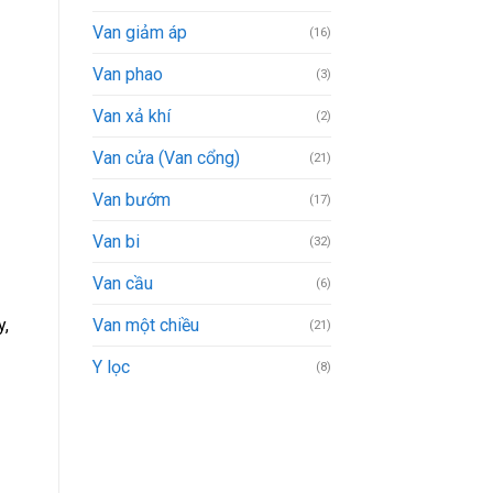
Van giảm áp
(16)
Van phao
(3)
Van xả khí
(2)
Van cửa (Van cổng)
(21)
Van bướm
(17)
Van bi
(32)
Van cầu
(6)
y,
Van một chiều
(21)
Y lọc
(8)