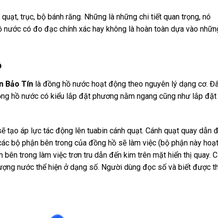
ạt, trục, bộ bánh răng. Những là những chi tiết quan trọng, nó
hồ nước có đo đạc chính xác hay không là hoàn toàn dựa vào nhữn
ồ
n Bảo Tín
là đồng hồ nước hoạt động theo nguyên lý dạng cơ. Đ
 đồng hồ nước có kiểu lắp đặt phương nằm ngang cũng như lắp đặt
ẽ tạo áp lực tác động lên tuabin cánh quạt. Cánh quạt quay dẫn 
 các bộ phận bên trong của đồng hồ sẽ làm việc (bộ phận này hoạ
 bên trong làm việc trơn tru dẫn đến kim trên mặt hiển thị quay. 
ượng nước thể hiện ở dạng số. Người dùng đọc số và biết được t