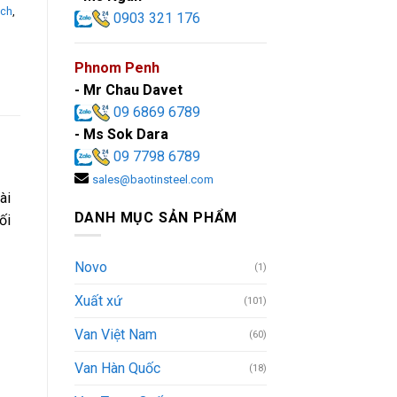
ạch
,
0903 321 176
Phnom Penh
- Mr Chau Davet
09 6869 6789
- Ms Sok Dara
09 7798 6789
sales@baotinsteel.com
ài
DANH MỤC SẢN PHẨM
ối
Novo
(1)
Xuất xứ
(101)
Van Việt Nam
(60)
Van Hàn Quốc
(18)