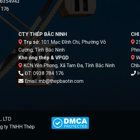
16354943
 176
CTY THÉP BẮC NINH
CH
Trụ sở:
101 Mạc Đĩnh Chi, Phường Võ
25
Cường, Tỉnh Bắc Ninh
Phn
Kho ống thép & VPGD
Wa
KCN Yên Phong, Xã Tam Đa, Tỉnh Bắc Ninh
Chb
ĐT:
0938 784 176
H
Email:
mb@thepbaotin.com
, LTD
g ty TNHH Thép