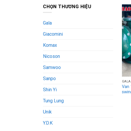
CHỌN THƯƠNG HIỆU
Gala
Giacomini
Komax
Nicoson
Samwoo
Sanpo
GALA
Van 
Shin Yi
swin
Tung Lung
Unik
Y.D.K