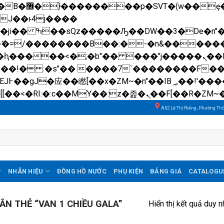
��x�;�-
N�ޭ�=/��������B��:�-�n&����
��ϐܢ��F[��x�ZMz�G�� %嬩�/c��������[[��<�RI:�:c��MΎ��:z�졾�ܢ��F[��
A52 Lê Thị Riêng, Phường Th
NHÃN HIỆU
ĐỒNG HỒ NƯỚC
PHỤ KIỆN
BẢNG GIÁ
CATALOGU
N THẺ “VAN 1 CHIỀU GALA”
Hiển thị kết quả duy n