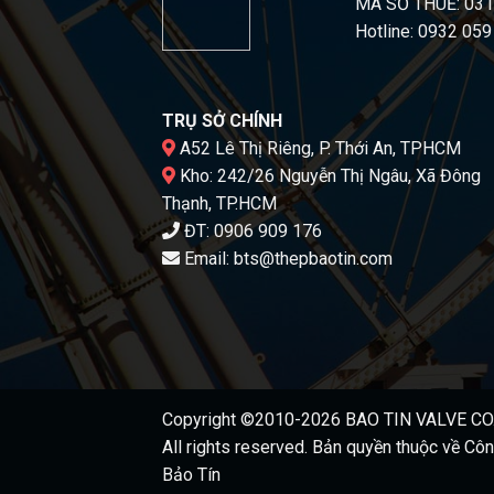
MÃ SỐ THUẾ: 03
Hotline: 0932 059
TRỤ SỞ CHÍNH
A52 Lê Thị Riêng, P. Thới An, TPHCM
Kho: 242/26 Nguyễn Thị Ngâu, Xã Đông
Thạnh, TP.HCM
ĐT:
0906 909 176
Email:
bts@thepbaotin.com
Copyright ©2010-2026
BAO TIN VALVE CO.
All rights reserved. Bản quyền thuộc về
Côn
Bảo Tín