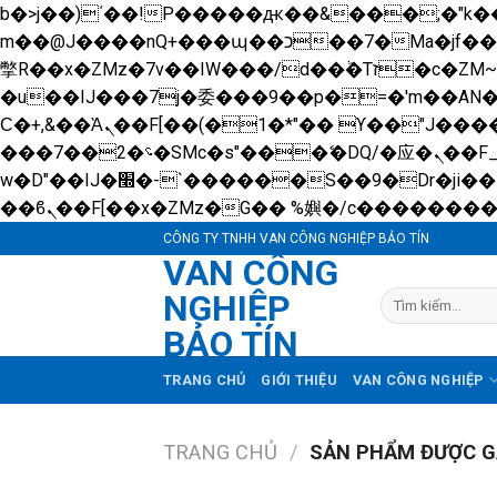
b�>j��)΄��!P�����ԫ��&���;�"k��B�޶�}��������p�SVT�(w��ę��!j������ 
m��@J����nQ+���պ��כ��7�Ma�jf��J��ͱ4j���Ѳ�
撆R��x�ZMz�7v��IW���/d��ٞ�Тז�c�ZM~�ji�� ߒ��sQz�����Ԡ��DW��3�De�n"��M�+/��������B��:�-
�u��IJ���7j�委���9��p�=�'m��A
Ϲ�+,&��Ὰܢ��F[��(�1�*"�� ϒ��"J����ԧ�����<�;�b"�� ���"j�����ܢ��F[��x� ,�!q�� қ�*]/
���؝�2��7�SMc�s"���ޭ�DQ/�应�ܢ��F_��!� :�s"�� ����7`��������F��+�SVT�n"��IJ����nQ/�应����B ��4�
w�D"��IJ�׭�-`������S��9�Dr�ji��EJ߅��gJ�应��矁[��x�ZM~�n"��IB؃��!'����Тѕ��+��(m��IK�ʭ�/|
CÔNG TY TNHH VAN CÔNG NGHIỆP BẢO TÍN
VAN CÔNG
NGHIỆP
Tìm
kiếm:
BẢO TÍN
TRANG CHỦ
GIỚI THIỆU
VAN CÔNG NGHIỆP
TRANG CHỦ
/
SẢN PHẨM ĐƯỢC GẮ