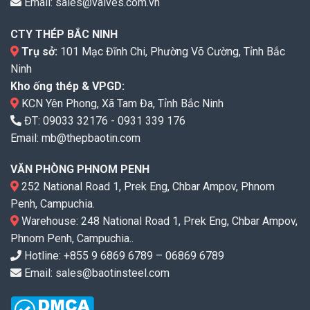
Email:
sales@valves.com.vn
CTY THÉP BẮC NINH
Trụ sở:
101 Mạc Đĩnh Chi, Phường Võ Cường, Tỉnh Bắc
Ninh
Kho ống thép & VPGD:
KCN Yên Phong, Xã Tam Đa, Tỉnh Bắc Ninh
ĐT:
09033 32176
-
0931 339 176
Email:
mb@thepbaotin.com
VĂN PHÒNG PHNOM PENH
252 National Road 1, Prek Eng, Chbar Ampov, Phnom
Penh, Campuchia.
Warehouse: 248 National Road 1, Prek Eng, Chbar Ampov,
Phnom Penh, Campuchia..
Hotline: +855 9 6869 6789 – 06869 6789
Email: sales@baotinsteel.com