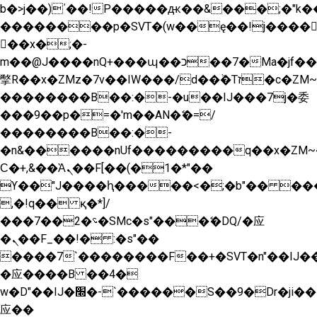
b�>j��)΄��!P�����ԫ��&���;�"k��B�
��������p�SVT�(w��ę��!j����
��x�;�-
m��@J����nQ+���պ��כ��7�Ma�jf��J��ͱ4j���Ѳ�
撆R��x�ZMz�7v��IW���/d��ٞ�Тז�c�ZM~�ji�� ߒ��sQz�����Ԡ��DW��3�De�n"��M�+/
��������B��:�-�u��IJ���7j�委
���9��p�=�'m��AN�ޭ�=/
��������B��:�-
�n&������nUf���������q��x�ZM~
Ϲ�+,&��Ὰܢ��F[��(�1�*"��
ϒ��"J����ԧ�����<�;�b"�� ���"j����
,�!q�� қ�*]/
���؝�2��7�SMc�s"���ޭ�DQ/�应
�ܢ��F_��!� :�s"��
����7`��������F��+�SVT�n"��IJ��
�应����B ��4�
w�D"��IJ�׭�-`������S��9�Dr�ji��EJ߅��gJ�
应��