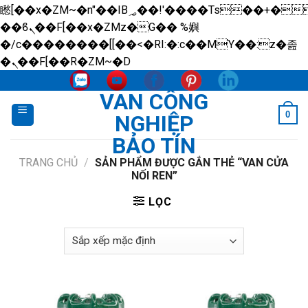
矁[��x�ZM~�n"��IB؃��!'����Тѕ��+��(m��IK�ʭ�/|
��ϐܢ��F[��x�ZMz�G�� %嬩
�/c��������[[��<�RI:�:c��MΎ��:z�졾
Skip
�ܢ��F[��R�ZM~�D
to
VAN CÔNG
content
0
NGHIỆP
BẢO TÍN
TRANG CHỦ
/
SẢN PHẨM ĐƯỢC GẮN THẺ “VAN CỬA
NỐI REN”
LỌC