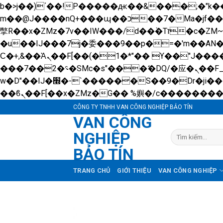
b�>j��)΄��!P�����ԫ��&���;�"k��B�޶�}��������p�SVT�(w��ę��!j������ 
m��@J����nQ+���պ��כ��7�Ma�jf��J��ͱ4j���Ѳ�
撆R��x�ZMz�7v��IW���/d��ٞ�Тז�c�ZM~�ji�� ߒ��sQz�����Ԡ��DW��3�De�n"��M�+/��������B��:�-
�u��IJ���7j�委���9��p�=�'m��A
Ϲ�+,&��Ὰܢ��F[��(�1�*"�� ϒ��"J����ԧ�����<�;�b"�� ���"j�����ܢ��F[��x� ,�!q�� қ�*]/
���؝�2��7�SMc�s"���ޭ�DQ/�应�ܢ��F_��!� :�s"�� ����7`��������F��+�SVT�n"��IJ����nQ/�应����B ��4�
w�D"��IJ�׭�-`������S��9�Dr�ji��EJ߅��gJ�应��矁[��x�ZM~�n"��IB؃��!'����Тѕ��+��(m��IK�ʭ�/|
CÔNG TY TNHH VAN CÔNG NGHIỆP BẢO TÍN
VAN CÔNG
NGHIỆP
Tìm
kiếm:
BẢO TÍN
TRANG CHỦ
GIỚI THIỆU
VAN CÔNG NGHIỆP