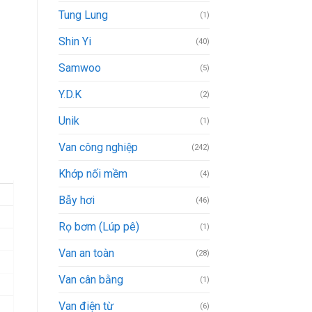
Tung Lung
(1)
Shin Yi
(40)
Samwoo
(5)
Y.D.K
(2)
Unik
(1)
Van công nghiệp
(242)
Khớp nối mềm
(4)
Bẫy hơi
(46)
Rọ bơm (Lúp pê)
(1)
Van an toàn
(28)
Van cân bằng
(1)
Van điện từ
(6)