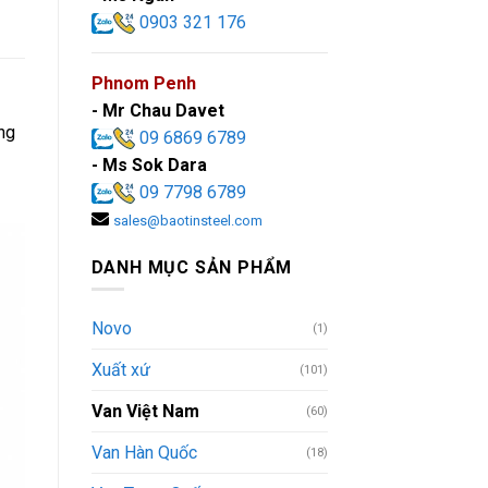
0903 321 176
Phnom Penh
- Mr Chau Davet
ng
09 6869 6789
- Ms Sok Dara
09 7798 6789
sales@baotinsteel.com
DANH MỤC SẢN PHẨM
Novo
(1)
Xuất xứ
(101)
Van Việt Nam
(60)
Van Hàn Quốc
(18)