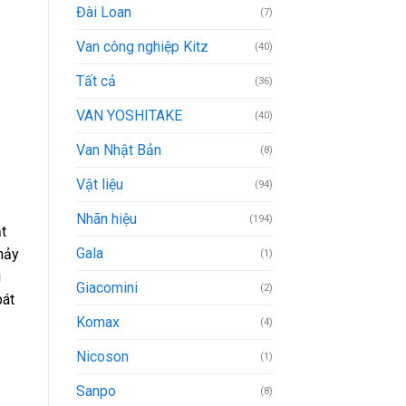
Đài Loan
(7)
Van công nghiệp Kitz
(40)
Tất cả
(36)
VAN YOSHITAKE
(40)
Van Nhật Bản
(8)
Vật liệu
(94)
Nhãn hiệu
(194)
t
Gala
chảy
(1)
i
Giacomini
(2)
bát
Komax
(4)
Nicoson
(1)
Sanpo
(8)