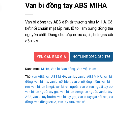
Van bi đồng tay ABS MIHA
Van bi đồng tay ABS đến từ thương hiệu MIHA. Có
kết nối chuẩn mặt lắp ren, lỗ to, làm bằng đồng th
nguyên chất. Dùng cho cấp nước sạch, hơi, gas xă
dầu, v.v.
YÊU CẦU BÁO GIÁ
HOTLINE 0932 059 176
Danh mục:
MIHA
,
Van bi
,
Van đồng
,
Van Việt Nam
Thẻ:
van ABS
,
van ABS MIHA
,
van bi
,
van bi ABS MIHA
,
van bi
đồng
,
van bi mạ
,
van bi nối bích
,
van bi nối ống mềm
,
van bi n
ren
,
van bi ren 3 ngả
,
van bi ren ngoài
,
van bi ren ngoài tay b
van bi ren ngoài tay gạt
,
van bi ren trong ren ngoài
,
van bi tay
ABS
,
van bi tay bướm
,
van bi tay gạt
,
van bi tay gạt nối ren
,
va
đồng
,
van đồng MIHA
,
van tay ABS
,
van xả