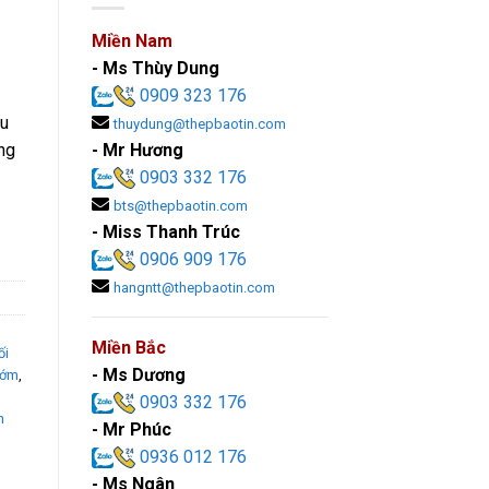
Miền Nam
- Ms Thùy Dung
0909 323 176
au
thuydung@thepbaotin.com
- Mr Hương
ng
0903 332 176
bts@thepbaotin.com
- Miss Thanh Trúc
0906 909 176
hangntt@thepbaotin.com
Miền Bắc
ối
- Ms Dương
ướm
,
0903 332 176
n
- Mr Phúc
0936 012 176
- Ms Ngân