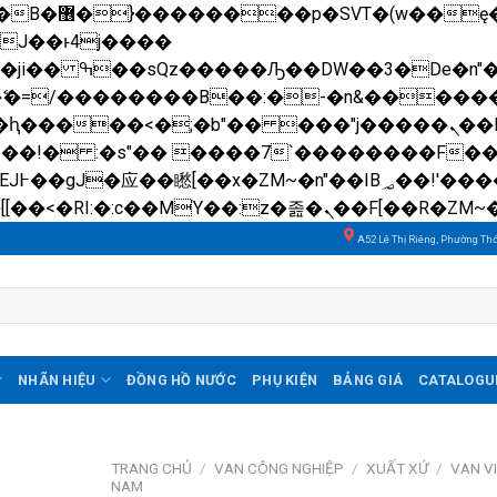
��x�;�-
N�ޭ�=/��������B��:�-�n&����
��ϐܢ��F[��x�ZMz�G�� %嬩�/c��������[[��<�RI:�:c��MΎ��:z�졾�ܢ��F[��
A52 Lê Thị Riêng, Phường Th
NHÃN HIỆU
ĐỒNG HỒ NƯỚC
PHỤ KIỆN
BẢNG GIÁ
CATALOGU
TRANG CHỦ
/
VAN CÔNG NGHIỆP
/
XUẤT XỨ
/
VAN V
NAM