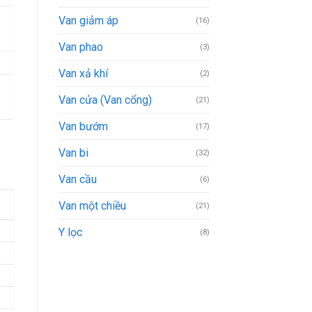
Van giảm áp
(16)
Van phao
(3)
Van xả khí
(2)
Van cửa (Van cổng)
(21)
Van bướm
(17)
Van bi
(32)
Van cầu
(6)
Van một chiều
(21)
Y lọc
(8)