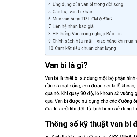
Ứng dụng của van bi trong đời sống
Các loại van bi khác
Mua van bi tại TP. HCM ở đâu?
Liên hệ nhận báo giá:
Hệ thống Van công nghiệp Bảo Tín
Chính sách hậu mãi – giao hàng khi mua h
Cam kết tiêu chuẩn chất lượng
Van bi là gì?
Van bi là thiết bị sử dụng một bộ phận hìn
cầu có một cổng, còn được gọi là lỗ khoan, 
qua nó. Khi quay 90 độ, lỗ khoan sẽ vuông g
qua. Van bi được sử dụng cho các đường ống
đĩa, lò sưởi khí đốt, tủ lạnh hoặc sử dụng 
Thông số kỹ thuật van bi
Kích thước van bi đồng tay ABS MIHA: D