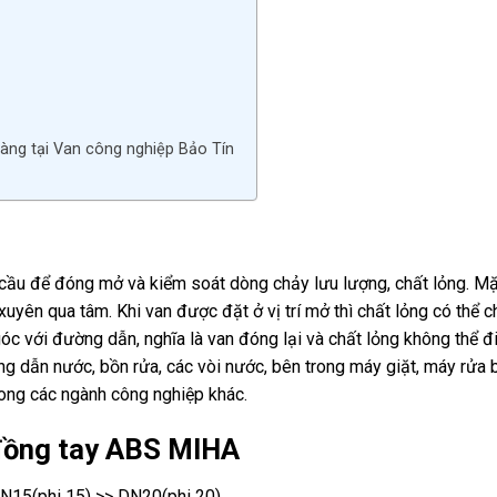
àng tại Van công nghiệp Bảo Tín
h cầu để đóng mở và kiểm soát dòng chảy lưu lượng, chất lỏng. Mặ
xuyên qua tâm. Khi van được đặt ở vị trí mở thì chất lỏng có thể 
óc với đường dẫn, nghĩa là van đóng lại và chất lỏng không thể đ
 dẫn nước, bồn rửa, các vòi nước, bên trong máy giặt, máy rửa 
trong các ngành công nghiệp khác.
 đồng tay ABS MIHA
N15(phi 15) >> DN20(phi 20)