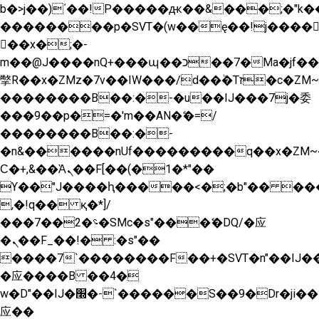
b�>j��)΄��!P�����ԫ��&���;�"k��B�
��������p�SVT�(w��ę��!j����
��x�;�-
m��@J����nQ+���պ��כ��7�Ma�jf��J��ͱ4j���Ѳ�
撆R��x�ZMz�7v��IW���/d��ٞ�Тז�c�ZM~�ji�� ߒ��sQz�����Ԡ��DW��3�De�n"��M�+/
��������B��:�-�u��IJ���7j�委
���9��p�=�'m��AN�ޭ�=/
��������B��:�-
�n&������nUf���������q��x�ZM~
Ϲ�+,&��Ὰܢ��F[��(�1�*"��
ϒ��"J����ԧ�����<�;�b"�� ���"j����
,�!q�� қ�*]/
���؝�2��7�SMc�s"���ޭ�DQ/�应
�ܢ��F_��!� :�s"��
����7`��������F��+�SVT�n"��IJ��
�应����B ��4�
w�D"��IJ�׭�-`������S��9�Dr�ji��EJ߅��gJ�
应��