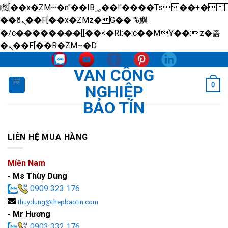
矁[��x�ZM~�n"��IB؃��!'����Тѕ��+��(m��IK�ʭ�/|
��ϐܢ��F[��x�ZMz�G�� %嬩
�/c��������[[��<�RI:�:c��MΎ��:z�졾
Skip
�ܢ��F[��R�ZM~�D
to
VAN CÔNG
content
0
NGHIỆP
BẢO TÍN
LIÊN HỆ MUA HÀNG
Miền Nam
- Ms Thùy Dung
0909 323 176
thuydung@thepbaotin.com
- Mr Hương
0903 332 176