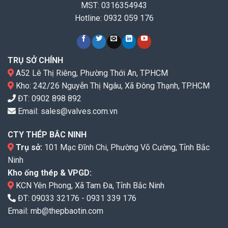
MST: 0316354943
Hotline: 0932 059 176
TRỤ SỞ CHÍNH
A52 Lê Thị Riêng, Phường Thới An, TPHCM
Kho: 242/26 Nguyễn Thị Ngâu, Xã Đông Thạnh, TP.HCM
ĐT:
0902 898 892
Email:
sales@valves.com.vn
CTY THÉP BẮC NINH
Trụ sở:
101 Mạc Đĩnh Chi, Phường Võ Cường, Tỉnh Bắc
Ninh
Kho ống thép & VPGD:
KCN Yên Phong, Xã Tam Đa, Tỉnh Bắc Ninh
ĐT:
09033 32176
-
0931 339 176
Email:
mb@thepbaotin.com