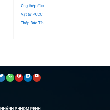
Ống thép đúc
Vật tư PCCC
Thép Bảo Tín
I NHÁNH PHNOM PENH