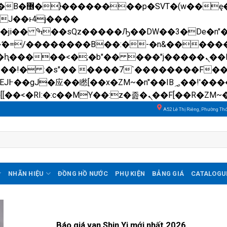
��x�;�-
N�ޭ�=/��������B��:�-�n&����
��ϐܢ��F[��x�ZMz�G�� %嬩�/c��������[[��<�RI:�:c��MΎ��:z�졾�ܢ��F[��
A52 Lê Thị Riêng, Phường Th
NHÃN HIỆU
ĐỒNG HỒ NƯỚC
PHỤ KIỆN
BẢNG GIÁ
CATALOGU
Báo giá van Shin Yi mới nhất 2026