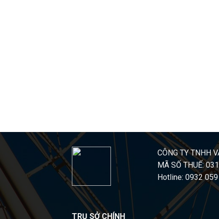
CÔNG TY TNHH V
MÃ SỐ THUẾ: 03
Hotline: 0932 059
TRỤ SỞ CHÍNH