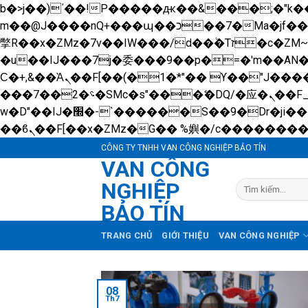
b�>j��)΄��!P�����ԫ��&���;�"k��B�޶�}��������p�SVT�(w��ę��!j������ 
m��@J����nQ+���պ��כ��7�Ma�jf��J��ͱ4j���Ѳ�
撆R��x�ZMz�7v��IW���/d��ٞ�Тז�c�ZM~�ji�� ߒ��sQz�����Ԡ��DW��3�De�n"��M�+/��������B��:�-
�u��IJ���7j�委���9��p�=�'m��A
Ϲ�+,&��Ὰܢ��F[��(�1�*"�� ϒ��"J����ԧ�����<�;�b"�� ���"j�����ܢ��F[��x� ,�!q�� қ�*]/
���؝�2��7�SMc�s"���ޭ�DQ/�应�ܢ��F_��!� :�s"�� ����7`��������F��+�SVT�n"��IJ����nQ/�应����B ��4�
w�D"��IJ�׭�-`������S��9�Dr�ji��EJ߅��gJ�应��矁[��x�ZM~�n"��IB؃��!'����Тѕ��+��(m��IK�ʭ�/|
CÔNG TY TNHH VAN CÔNG NGHIỆP BẢO TÍN
VAN CÔNG
NGHIỆP
Tìm
kiếm:
BẢO TÍN
TRANG CHỦ
GIỚI THIỆU
VAN CÔNG NGHIỆP
08
Th7