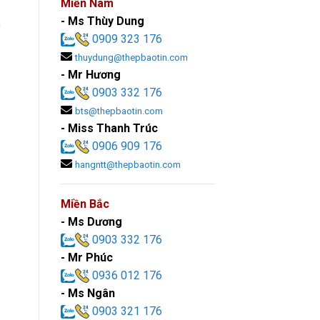
Miền Nam
- Ms Thùy Dung
h
0909 323 176
thuydung@thepbaotin.com
- Mr Hương
0903 332 176
bts@thepbaotin.com
- Miss Thanh Trúc
0906 909 176
hangntt@thepbaotin.com
Miền Bắc
- Ms Dương
0903 332 176
- Mr Phúc
0936 012 176
- Ms Ngân
0903 321 176