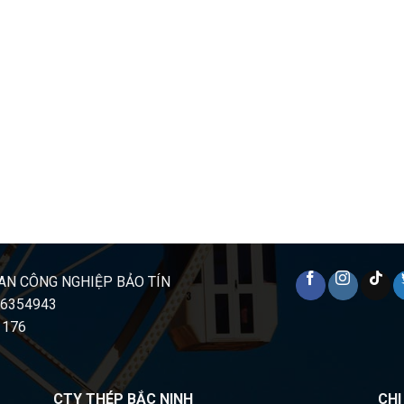
AN CÔNG NGHIỆP BẢO TÍN
16354943
 176
CTY THÉP BẮC NINH
CH