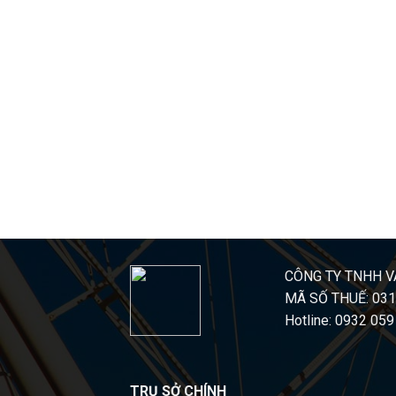
CÔNG TY TNHH V
MÃ SỐ THUẾ: 03
Hotline: 0932 059
TRỤ SỞ CHÍNH