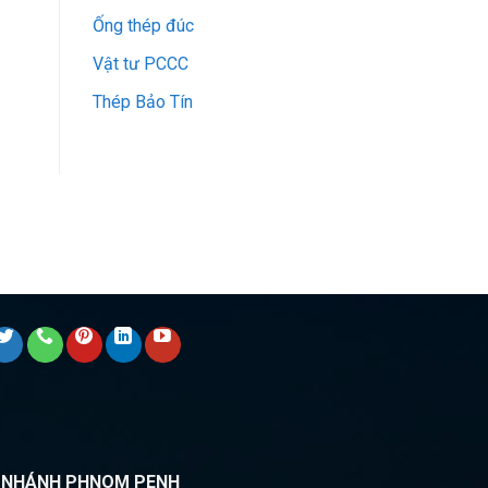
Ống thép đúc
Vật tư PCCC
Thép Bảo Tín
I NHÁNH PHNOM PENH