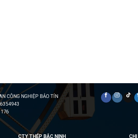
AN CÔNG NGHIỆP BẢO TÍN
16354943
 176
CTY THÉP BẮC NINH
CH