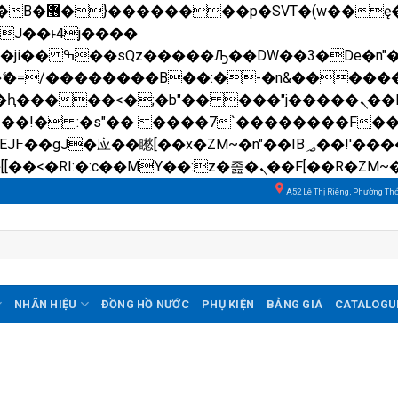
��x�;�-
N�ޭ�=/��������B��:�-�n&����
��ϐܢ��F[��x�ZMz�G�� %嬩�/c��������[[��<�RI:�:c��MΎ��:z�졾�ܢ��F[��
A52 Lê Thị Riêng, Phường Th
NHÃN HIỆU
ĐỒNG HỒ NƯỚC
PHỤ KIỆN
BẢNG GIÁ
CATALOGU