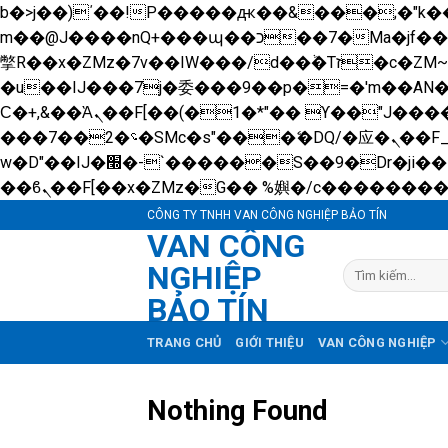
b�>j��)΄��!P�����ԫ��&���;�"k��B�޶�}��������p�SVT�(w��ę��!j������ 
m��@J����nQ+���պ��כ��7�Ma�jf��J��ͱ4j���Ѳ�
撆R��x�ZMz�7v��IW���/d��ٞ�Тז�c�ZM~�ji�� ߒ��sQz�����Ԡ��DW��3�De�n"��M�+/��������B��:�-
�u��IJ���7j�委���9��p�=�'m��A
Ϲ�+,&��Ὰܢ��F[��(�1�*"�� ϒ��"J����ԧ�����<�;�b"�� ���"j�����ܢ��F[��x� ,�!q�� қ�*]/
���؝�2��7�SMc�s"���ޭ�DQ/�应�ܢ��F_��!� :�s"�� ����7`��������F��+�SVT�n"��IJ����nQ/�应����B ��4�
w�D"��IJ�׭�-`������S��9�Dr�ji��EJ߅��gJ�应��矁[��x�ZM~�n"��IB؃��!'����Тѕ��+��(m��IK�ʭ�/|
CÔNG TY TNHH VAN CÔNG NGHIỆP BẢO TÍN
VAN CÔNG
NGHIỆP
Tìm
kiếm:
BẢO TÍN
TRANG CHỦ
GIỚI THIỆU
VAN CÔNG NGHIỆP
Nothing Found