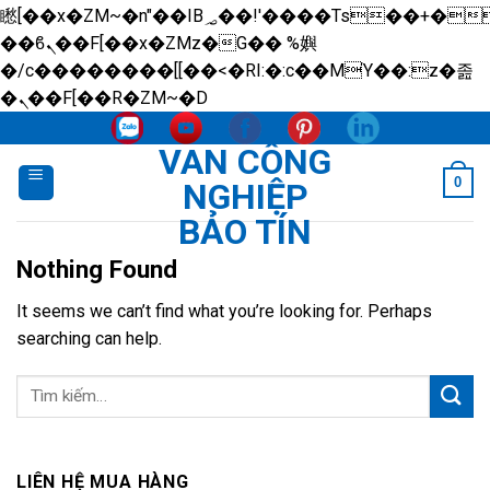
矁[��x�ZM~�n"��IB؃��!'����Тѕ��+��(m��IK�ʭ�/|
��ϐܢ��F[��x�ZMz�G�� %嬩
�/c��������[[��<�RI:�:c��MΎ��:z�졾
Skip
�ܢ��F[��R�ZM~�D
to
VAN CÔNG
content
0
NGHIỆP
BẢO TÍN
Nothing Found
It seems we can’t find what you’re looking for. Perhaps
searching can help.
LIÊN HỆ MUA HÀNG