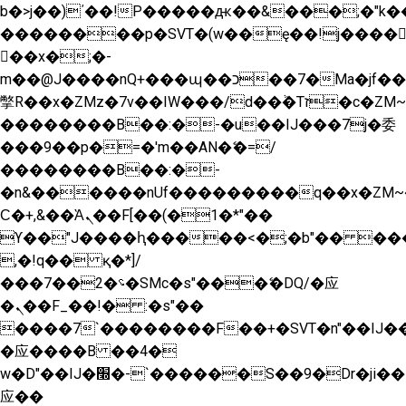
b�>j��)΄��!P�����ԫ��&���;�"k��B�
��������p�SVT�(w��ę��!j����
��x�;�-
m��@J����nQ+���պ��כ��7�Ma�jf��J��ͱ4j���Ѳ�
撆R��x�ZMz�7v��IW���/d��ٞ�Тז�c�ZM~�ji�� ߒ��sQz�����Ԡ��DW��3�De�n"��M�+/
��������B��:�-�u��IJ���7j�委
���9��p�=�'m��AN�ޭ�=/
��������B��:�-
�n&������nUf���������q��x�ZM~
Ϲ�+,&��Ὰܢ��F[��(�1�*"��
ϒ��"J����ԧ�����<�;�b"�� ���"j����
,�!q�� қ�*]/
���؝�2��7�SMc�s"���ޭ�DQ/�应
�ܢ��F_��!� :�s"��
����7`��������F��+�SVT�n"��IJ��
�应����B ��4�
w�D"��IJ�׭�-`������S��9�Dr�ji��EJ߅��gJ�
应��