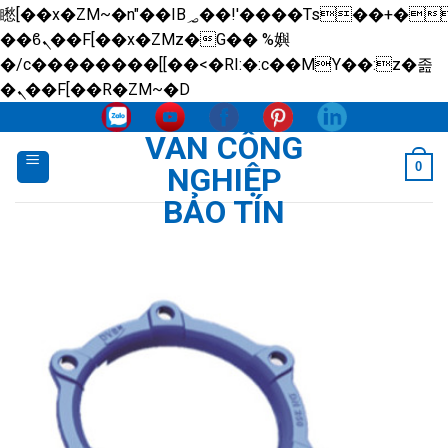
矁[��x�ZM~�n"��IB؃��!'����Тѕ��+��(m��IK�ʭ�/|
��ϐܢ��F[��x�ZMz�G�� %嬩
�/c��������[[��<�RI:�:c��MΎ��:z�졾
Skip
�ܢ��F[��R�ZM~�D
to
VAN CÔNG
content
0
NGHIỆP
BẢO TÍN