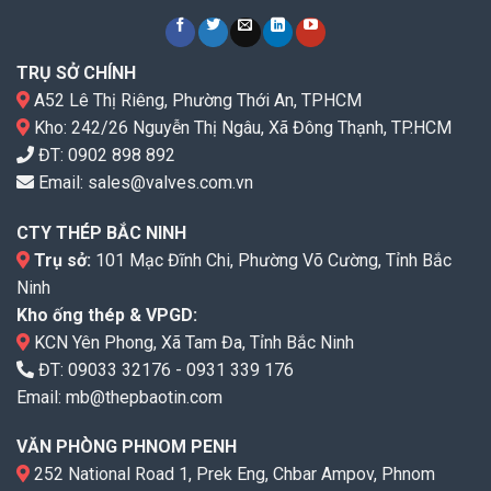
TRỤ SỞ CHÍNH
A52 Lê Thị Riêng, Phường Thới An, TPHCM
Kho: 242/26 Nguyễn Thị Ngâu, Xã Đông Thạnh, TP.HCM
ĐT:
0902 898 892
Email:
sales@valves.com.vn
CTY THÉP BẮC NINH
Trụ sở:
101 Mạc Đĩnh Chi, Phường Võ Cường, Tỉnh Bắc
Ninh
Kho ống thép & VPGD:
KCN Yên Phong, Xã Tam Đa, Tỉnh Bắc Ninh
ĐT:
09033 32176
-
0931 339 176
Email:
mb@thepbaotin.com
VĂN PHÒNG PHNOM PENH
252 National Road 1, Prek Eng, Chbar Ampov, Phnom