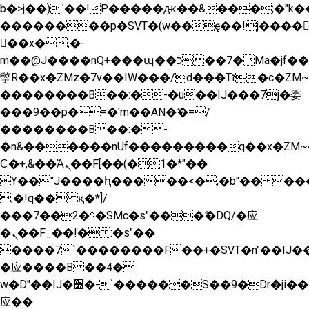
b�>j��)΄��!P�����ԫ��&���;�"k��B�
��������p�SVT�(w��ę��!j����
��x�;�-
m��@J����nQ+���պ��כ��7�Ma�jf��J��ͱ4j���Ѳ�
撆R��x�ZMz�7v��IW���/d��ٞ�Тז�c�ZM~�ji�� ߒ��sQz�����Ԡ��DW��3�De�n"��M�+/
��������B��:�-�u��IJ���7j�委
���9��p�=�'m��AN�ޭ�=/
��������B��:�-
�n&������nUf���������q��x�ZM~
Ϲ�+,&��Ὰܢ��F[��(�1�*"��
ϒ��"J����ԧ�����<�;�b"�� ���"j����
,�!q�� қ�*]/
���؝�2��7�SMc�s"���ޭ�DQ/�应
�ܢ��F_��!� :�s"��
����7`��������F��+�SVT�n"��IJ��
�应����B ��4�
w�D"��IJ�׭�-`������S��9�Dr�ji��EJ߅��gJ�
应��