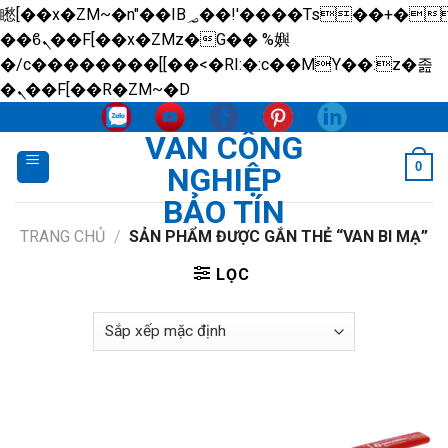
矁[��x�ZM~�n"��IB؃��!'����Тѕ��+��(m��IK�ʭ�/|
��ϐܢ��F[��x�ZMz�G�� %嬩
�/c��������[[��<�RI:�:c��MΎ��:z�졾
Skip
�ܢ��F[��R�ZM~�D
to
VAN CÔNG
content
0
NGHIỆP
BẢO TÍN
TRANG CHỦ
/
SẢN PHẨM ĐƯỢC GẮN THẺ “VAN BI MẠ”
LỌC