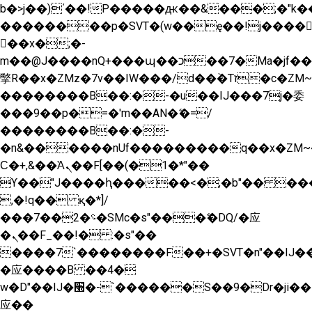
b�>j��)΄��!P�����ԫ��&���;�"k��B�
��������p�SVT�(w��ę��!j����
��x�;�-
m��@J����nQ+���պ��כ��7�Ma�jf��J��ͱ4j���Ѳ�
撆R��x�ZMz�7v��IW���/d��ٞ�Тז�c�ZM~�ji�� ߒ��sQz�����Ԡ��DW��3�De�n"��M�+/
��������B��:�-�u��IJ���7j�委
���9��p�=�'m��AN�ޭ�=/
��������B��:�-
�n&������nUf���������q��x�ZM~
Ϲ�+,&��Ὰܢ��F[��(�1�*"��
ϒ��"J����ԧ�����<�;�b"�� ���"j����
,�!q�� қ�*]/
���؝�2��7�SMc�s"���ޭ�DQ/�应
�ܢ��F_��!� :�s"��
����7`��������F��+�SVT�n"��IJ��
�应����B ��4�
w�D"��IJ�׭�-`������S��9�Dr�ji��EJ߅��gJ�
应��