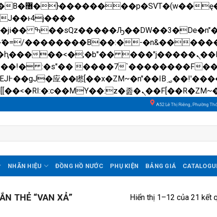
��x�;�-
N�ޭ�=/��������B��:�-�n&����
��ϐܢ��F[��x�ZMz�G�� %嬩�/c��������[[��<�RI:�:c��MΎ��:z�졾�ܢ��F[��
A52 Lê Thị Riêng, Phường Th
NHÃN HIỆU
ĐỒNG HỒ NƯỚC
PHỤ KIỆN
BẢNG GIÁ
CATALOGU
N THẺ “VAN XẢ”
Hiển thị 1–12 của 21 kết 