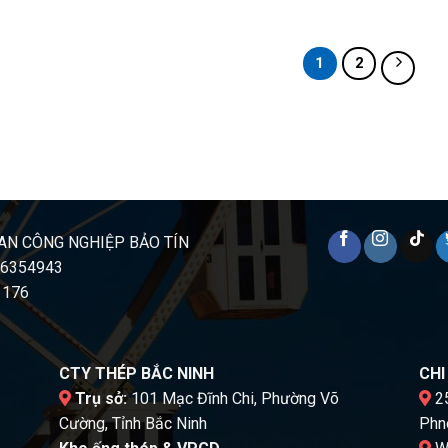
1
2
AN CÔNG NGHIỆP BẢO TÍN
16354943
 176
CTY THÉP BẮC NINH
CH
Trụ sở:
101 Mạc Đĩnh Chi, Phường Võ
25
Cường, Tỉnh Bắc Ninh
Phn