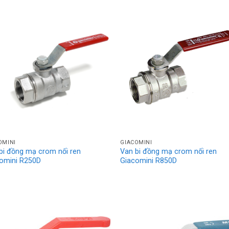
OMINI
GIACOMINI
bi đồng mạ crom nối ren
Van bi đồng mạ crom nối ren
omini R250D
Giacomini R850D