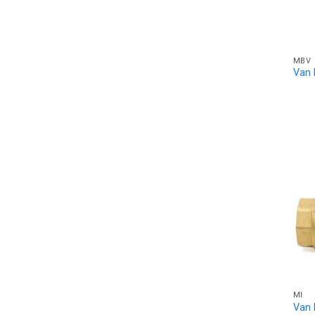
MBV
Van 
MI
Van 