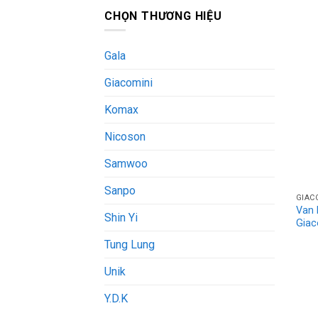
CHỌN THƯƠNG HIỆU
Gala
Giacomini
Komax
Nicoson
Samwoo
Sanpo
GIAC
Van 
Shin Yi
Giac
Tung Lung
Unik
Y.D.K