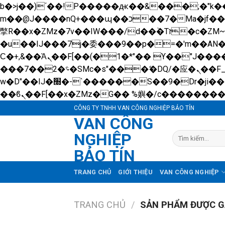
b�>j��)΄��!P�����ԫ��&���;�"k��B�޶�}��������p�SVT�(w��ę��!j������ 
m��@J����nQ+���պ��כ��7�Ma�jf��J��ͱ4j���Ѳ�
撆R��x�ZMz�7v��IW���/d��ٞ�Тז�c�ZM~�ji�� ߒ��sQz�����Ԡ��DW��3�De�n"��M�+/��������B��:�-
�u��IJ���7j�委���9��p�=�'m��A
Ϲ�+,&��Ὰܢ��F[��(�1�*"�� ϒ��"J����ԧ�����<�;�b"�� ���"j�����ܢ��F[��x� ,�!q�� қ�*]/
���؝�2��7�SMc�s"���ޭ�DQ/�应�ܢ��F_��!� :�s"�� ����7`��������F��+�SVT�n"��IJ����nQ/�应����B ��4�
w�D"��IJ�׭�-`������S��9�Dr�ji��EJ߅��gJ�应��矁[��x�ZM~�n"��IB؃��!'����Тѕ��+��(m��IK�ʭ�/|
CÔNG TY TNHH VAN CÔNG NGHIỆP BẢO TÍN
VAN CÔNG
NGHIỆP
Tìm
kiếm:
BẢO TÍN
TRANG CHỦ
GIỚI THIỆU
VAN CÔNG NGHIỆP
TRANG CHỦ
/
SẢN PHẨM ĐƯỢC GẮ