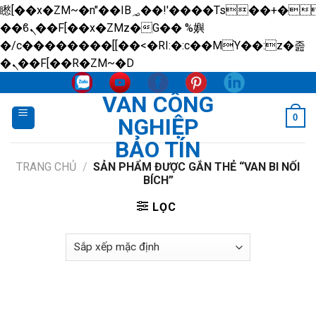
矁[��x�ZM~�n"��IB؃��!'����Тѕ��+��(m��IK�ʭ�/|
��ϐܢ��F[��x�ZMz�G�� %嬩
�/c��������[[��<�RI:�:c��MΎ��:z�졾
Skip
�ܢ��F[��R�ZM~�D
to
VAN CÔNG
content
0
NGHIỆP
BẢO TÍN
TRANG CHỦ
/
SẢN PHẨM ĐƯỢC GẮN THẺ “VAN BI NỐI
BÍCH”
LỌC