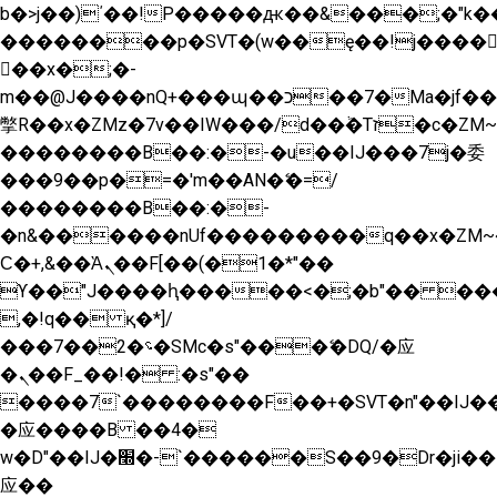
b�>j��)΄��!P�����ԫ��&���;�"k��B�
��������p�SVT�(w��ę��!j����
��x�;�-
m��@J����nQ+���պ��כ��7�Ma�jf��J��ͱ4j���Ѳ�
撆R��x�ZMz�7v��IW���/d��ٞ�Тז�c�ZM~�ji�� ߒ��sQz�����Ԡ��DW��3�De�n"��M�+/
��������B��:�-�u��IJ���7j�委
���9��p�=�'m��AN�ޭ�=/
��������B��:�-
�n&������nUf���������q��x�ZM~
Ϲ�+,&��Ὰܢ��F[��(�1�*"��
ϒ��"J����ԧ�����<�;�b"�� ���"j����
,�!q�� қ�*]/
���؝�2��7�SMc�s"���ޭ�DQ/�应
�ܢ��F_��!� :�s"��
����7`��������F��+�SVT�n"��IJ��
�应����B ��4�
w�D"��IJ�׭�-`������S��9�Dr�ji��EJ߅��gJ�
应��