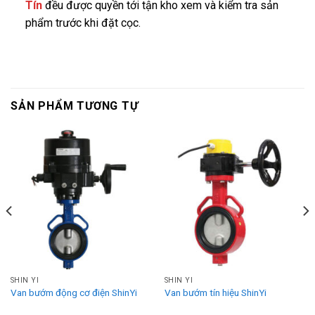
Tín
đều được quyền tới tận kho xem và kiểm tra sản
phẩm trước khi đặt cọc.
SẢN PHẨM TƯƠNG TỰ
SHIN YI
SHIN YI
Van bướm động cơ điện ShinYi
Van bướm tín hiệu ShinYi