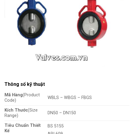
Thông số kỹ thuật
Mã Hàng
(Product
WBLS – WBGS – FBGS
Code)
Kích Thước
(Size
DN50 – DN150
Range)
Tiêu Chuẩn Thiết
BS 5155
Kế
API 609