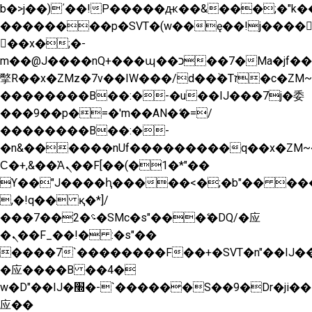
b�>j��)΄��!P�����ԫ��&���;�"k��B�
��������p�SVT�(w��ę��!j����
��x�;�-
m��@J����nQ+���պ��כ��7�Ma�jf��J��ͱ4j���Ѳ�
撆R��x�ZMz�7v��IW���/d��ٞ�Тז�c�ZM~�ji�� ߒ��sQz�����Ԡ��DW��3�De�n"��M�+/
��������B��:�-�u��IJ���7j�委
���9��p�=�'m��AN�ޭ�=/
��������B��:�-
�n&������nUf���������q��x�ZM~
Ϲ�+,&��Ὰܢ��F[��(�1�*"��
ϒ��"J����ԧ�����<�;�b"�� ���"j����
,�!q�� қ�*]/
���؝�2��7�SMc�s"���ޭ�DQ/�应
�ܢ��F_��!� :�s"��
����7`��������F��+�SVT�n"��IJ��
�应����B ��4�
w�D"��IJ�׭�-`������S��9�Dr�ji��EJ߅��gJ�
应��