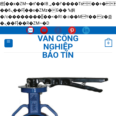
矁[��x�ZM~�n"��IB؃��!'����Тѕ��+��(m��IK�ʭ�/|
��ϐܢ��F[��x�ZMz�G�� %嬩
�/c��������[[��<�RI:�:c��MΎ��:z�졾
Skip
�ܢ��F[��R�ZM~�D
to
VAN CÔNG
content
0
NGHIỆP
BẢO TÍN