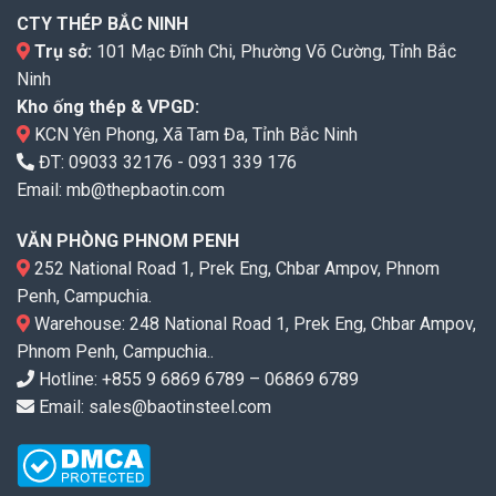
CTY THÉP BẮC NINH
Trụ sở:
101 Mạc Đĩnh Chi, Phường Võ Cường, Tỉnh Bắc
Ninh
Kho ống thép & VPGD:
KCN Yên Phong, Xã Tam Đa, Tỉnh Bắc Ninh
ĐT:
09033 32176
-
0931 339 176
Email:
mb@thepbaotin.com
VĂN PHÒNG PHNOM PENH
252 National Road 1, Prek Eng, Chbar Ampov, Phnom
Penh, Campuchia.
Warehouse: 248 National Road 1, Prek Eng, Chbar Ampov,
Phnom Penh, Campuchia..
Hotline: +855 9 6869 6789 – 06869 6789
Email: sales@baotinsteel.com