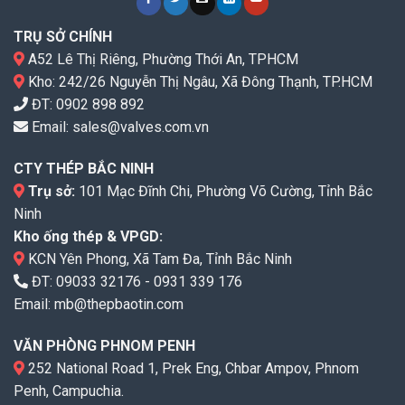
TRỤ SỞ CHÍNH
A52 Lê Thị Riêng, Phường Thới An, TPHCM
Kho: 242/26 Nguyễn Thị Ngâu, Xã Đông Thạnh, TP.HCM
ĐT:
0902 898 892
Email:
sales@valves.com.vn
CTY THÉP BẮC NINH
Trụ sở:
101 Mạc Đĩnh Chi, Phường Võ Cường, Tỉnh Bắc
Ninh
Kho ống thép & VPGD:
KCN Yên Phong, Xã Tam Đa, Tỉnh Bắc Ninh
ĐT:
09033 32176
-
0931 339 176
Email:
mb@thepbaotin.com
VĂN PHÒNG PHNOM PENH
252 National Road 1, Prek Eng, Chbar Ampov, Phnom
Penh, Campuchia.