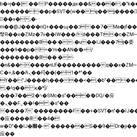
b�>j��)΄��!P�����ԫ��&���;�"k��B�
��������p�SVT�(w��ę��!j����
��x�;�-
m��@J����nQ+���պ��כ��7�Ma�jf��J��ͱ4j���Ѳ�
撆R��x�ZMz�7v��IW���/d��ٞ�Тז�c�ZM~�ji�� ߒ��sQz�����Ԡ��DW��3�De�n"��M�+/
��������B��:�-�u��IJ���7j�委
���9��p�=�'m��AN�ޭ�=/
��������B��:�-
�n&������nUf���������q��x�ZM~
Ϲ�+,&��Ὰܢ��F[��(�1�*"��
ϒ��"J����ԧ�����<�;�b"�� ���"j����
,�!q�� қ�*]/
���؝�2��7�SMc�s"���ޭ�DQ/�应
�ܢ��F_��!� :�s"��
����7`��������F��+�SVT�n"��IJ��
�应����B ��4�
w�D"��IJ�׭�-`������S��9�Dr�ji��EJ߅��gJ�
应��