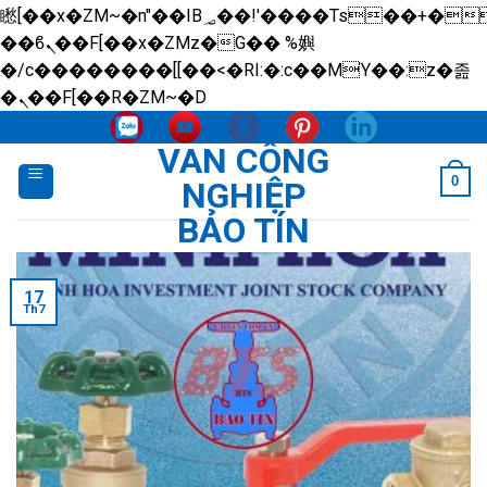
矁[��x�ZM~�n"��IB؃��!'����Тѕ��+��(m��IK�ʭ�/|
��ϐܢ��F[��x�ZMz�G�� %嬩
�/c��������[[��<�RI:�:c��MΎ��:z�졾
Skip
�ܢ��F[��R�ZM~�D
to
VAN CÔNG
content
0
NGHIỆP
BẢO TÍN
17
Th7