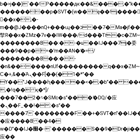
b�>j��)΄��!P�����ԫ��&���;�"k��B�
��������p�SVT�(w��ę��!j����
��x�;�-
m��@J����nQ+���պ��כ��7�Ma�jf��J��ͱ4j���Ѳ�
撆R��x�ZMz�7v��IW���/d��ٞ�Тז�c�ZM~�ji�� ߒ��sQz�����Ԡ��DW��3�De�n"��M�+/
��������B��:�-�u��IJ���7j�委
���9��p�=�'m��AN�ޭ�=/
��������B��:�-
�n&������nUf���������q��x�ZM~
Ϲ�+,&��Ὰܢ��F[��(�1�*"��
ϒ��"J����ԧ�����<�;�b"�� ���"j����
,�!q�� қ�*]/
���؝�2��7�SMc�s"���ޭ�DQ/�应
�ܢ��F_��!� :�s"��
����7`��������F��+�SVT�n"��IJ��
�应����B ��4�
w�D"��IJ�׭�-`������S��9�Dr�ji��EJ߅��gJ�
应��