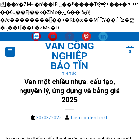
矁[��x�ZM~�n"��IB؃��!'����Тѕ��+��(m��IK�ʭ�/|
��ϐܢ��F[��x�ZMz�G�� %嬩
�/c��������[[��<�RI:�:c��MΎ��:z�졾
Skip
�ܢ��F[��R�ZM~�D
to
VAN CÔNG
content
0
NGHIỆP
BẢO TÍN
TIN TỨC
Van một chiều nhựa: cấu tạo,
nguyên lý, ứng dụng và bảng giá
2025
30/08/2025
hieu.content.mkt
Trong các hệ thống cấp thoát nước và công nghiệp, van một