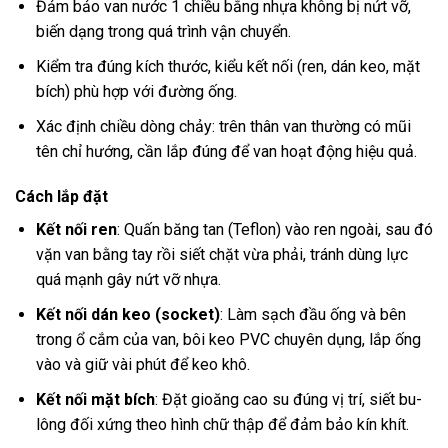
Đảm bảo van nước 1 chiều bằng nhựa không bị nứt vỡ,
biến dạng trong quá trình vận chuyển.
Kiểm tra đúng kích thước, kiểu kết nối (ren, dán keo, mặt
bích) phù hợp với đường ống.
Xác định chiều dòng chảy: trên thân van thường có mũi
tên chỉ hướng, cần lắp đúng để van hoạt động hiệu quả.
Cách lắp đặt
Kết nối ren
: Quấn băng tan (Teflon) vào ren ngoài, sau đó
vặn van bằng tay rồi siết chặt vừa phải, tránh dùng lực
quá mạnh gây nứt vỡ nhựa.
Kết nối dán keo (socket)
: Làm sạch đầu ống và bên
trong ổ cắm của van, bôi keo PVC chuyên dụng, lắp ống
vào và giữ vài phút để keo khô.
Kết nối mặt bích
: Đặt gioăng cao su đúng vị trí, siết bu-
lông đối xứng theo hình chữ thập để đảm bảo kín khít.