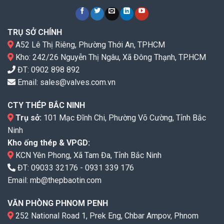
TRỤ SỞ CHÍNH
A52 Lê Thị Riêng, Phường Thới An, TPHCM
Kho: 242/26 Nguyễn Thị Ngâu, Xã Đông Thạnh, TP.HCM
ĐT:
0902 898 892
Email:
sales@valves.com.vn
CTY THÉP BẮC NINH
Trụ sở:
101 Mạc Đĩnh Chi, Phường Võ Cường, Tỉnh Bắc
Ninh
Kho ống thép & VPGD:
KCN Yên Phong, Xã Tam Đa, Tỉnh Bắc Ninh
ĐT:
09033 32176
-
0931 339 176
Email:
mb@thepbaotin.com
VĂN PHÒNG PHNOM PENH
252 National Road 1, Prek Eng, Chbar Ampov, Phnom