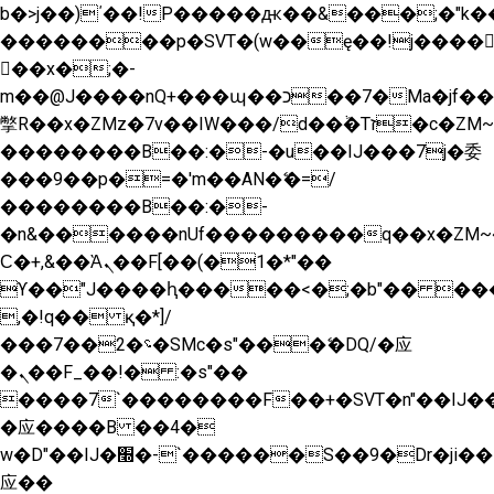
b�>j��)΄��!P�����ԫ��&���;�"k��B�
��������p�SVT�(w��ę��!j����
��x�;�-
m��@J����nQ+���պ��כ��7�Ma�jf��J��ͱ4j���Ѳ�
撆R��x�ZMz�7v��IW���/d��ٞ�Тז�c�ZM~�ji�� ߒ��sQz�����Ԡ��DW��3�De�n"��M�+/
��������B��:�-�u��IJ���7j�委
���9��p�=�'m��AN�ޭ�=/
��������B��:�-
�n&������nUf���������q��x�ZM~
Ϲ�+,&��Ὰܢ��F[��(�1�*"��
ϒ��"J����ԧ�����<�;�b"�� ���"j����
,�!q�� қ�*]/
���؝�2��7�SMc�s"���ޭ�DQ/�应
�ܢ��F_��!� :�s"��
����7`��������F��+�SVT�n"��IJ��
�应����B ��4�
w�D"��IJ�׭�-`������S��9�Dr�ji��EJ߅��gJ�
应��