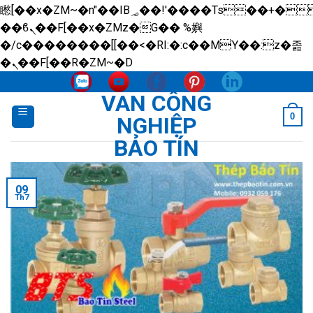
矁[��x�ZM~�n"��IB؃��!'����Тѕ��+��(m��IK�ʭ�/|
��ϐܢ��F[��x�ZMz�G�� %嬩
�/c��������[[��<�RI:�:c��MΎ��:z�졾
Skip
�ܢ��F[��R�ZM~�D
to
VAN CÔNG
content
0
NGHIỆP
BẢO TÍN
09
Th7