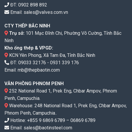
ĐT:
0902 898 892
Email:
sales@valves.com.vn
CTY THÉP BẮC NINH
Trụ sở:
101 Mạc Đĩnh Chi, Phường Võ Cường, Tỉnh Bắc
Ninh
Kho ống thép & VPGD:
KCN Yên Phong, Xã Tam Đa, Tỉnh Bắc Ninh
ĐT:
09033 32176
-
0931 339 176
Email:
mb@thepbaotin.com
VĂN PHÒNG PHNOM PENH
252 National Road 1, Prek Eng, Chbar Ampov, Phnom
Penh, Campuchia.
Warehouse: 248 National Road 1, Prek Eng, Chbar Ampov,
Phnom Penh, Campuchia..
Hotline: +855 9 6869 6789 – 06869 6789
Email: sales@baotinsteel.com