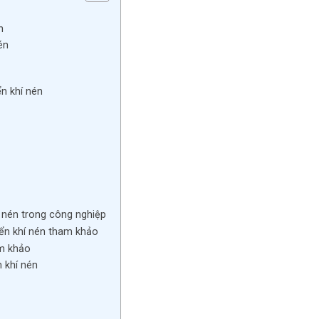
n
én
n khí nén
 nén trong công nghiệp
ển khí nén tham khảo
am khảo
 khí nén