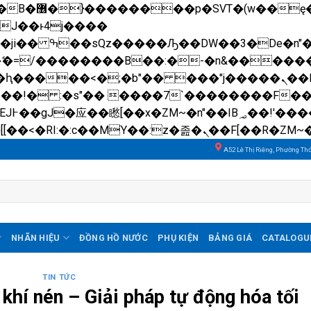
��x�;�-
N�ޭ�=/��������B��:�-�n&����
��ϐܢ��F[��x�ZMz�G�� %嬩�/c��������[[��<�RI:�:c��MΎ��:z�졾�ܢ��F[��
A52 Lê Thị Riêng, Phường Th
NHÃN HIỆU
ĐỒNG HỒ NƯỚC
PHỤ KIỆN
BẢNG GIÁ
CATALOGU
TIN TỨC
khí nén – Giải pháp tự động hóa tối