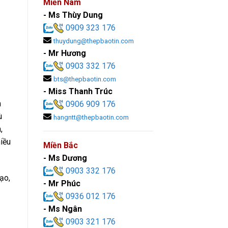
Miền Nam
- Ms Thùy Dung
0909 323 176
thuydung@thepbaotin.com
- Mr Hương
0903 332 176
bts@thepbaotin.com
- Miss Thanh Trúc
n
0906 909 176
ù
hangntt@thepbaotin.com
,
iều
Miền Bắc
- Ms Dương
0903 332 176
ạo,
- Mr Phúc
0936 012 176
- Ms Ngân
0903 321 176