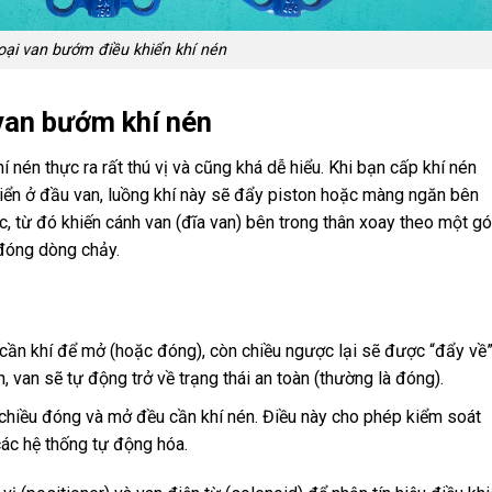
oại van bướm điều khiển khí nén
van bướm khí nén
nén thực ra rất thú vị và cũng khá dễ hiểu. Khi bạn cấp khí nén
iển ở đầu van, luồng khí này sẽ đẩy piston hoặc màng ngăn bên
c, từ đó khiến cánh van (đĩa van) bên trong thân xoay theo một g
đóng dòng chảy.
ỉ cần khí để mở (hoặc đóng), còn chiều ngược lại sẽ được “đẩy về
n, van sẽ tự động trở về trạng thái an toàn (thường là đóng).
i chiều đóng và mở đều cần khí nén. Điều này cho phép kiểm soát
 các hệ thống tự động hóa.