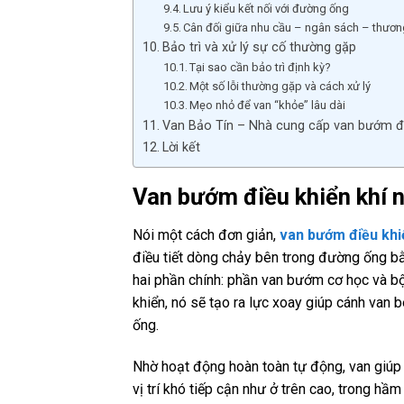
Lưu ý kiểu kết nối với đường ống
Cân đối giữa nhu cầu – ngân sách – thươn
Bảo trì và xử lý sự cố thường gặp
Tại sao cần bảo trì định kỳ?
Một số lỗi thường gặp và cách xử lý
Mẹo nhỏ để van “khỏe” lâu dài
Van Bảo Tín – Nhà cung cấp van bướm điề
Lời kết
Van bướm điều khiển khí n
Nói một cách đơn giản,
van bướm điều khi
điều tiết dòng chảy bên trong đường ống bằ
hai phần chính: phần van bướm cơ học và bộ 
khiển, nó sẽ tạo ra lực xoay giúp cánh van 
ống.
Nhờ hoạt động hoàn toàn tự động, van giúp 
vị trí khó tiếp cận như ở trên cao, trong hầ