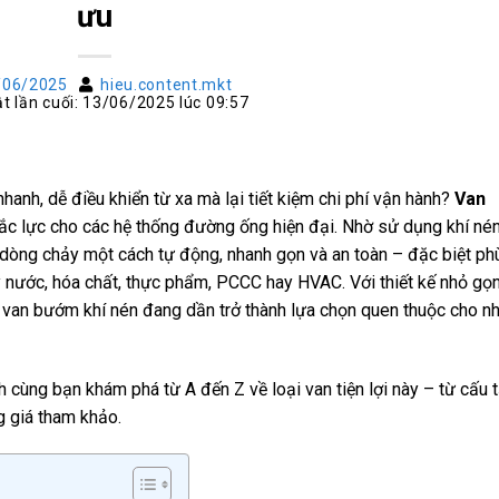
ưu
/06/2025
hieu.content.mkt
t lần cuối: 13/06/2025 lúc 09:57
anh, dễ điều khiển từ xa mà lại tiết kiệm chi phí vận hành?
Van
đắc lực cho các hệ thống đường ống hiện đại. Nhờ sử dụng khí né
t dòng chảy một cách tự động, nhanh gọn và an toàn – đặc biệt ph
 nước, hóa chất, thực phẩm, PCCC hay HVAC. Với thiết kế nhỏ gọn
 van bướm khí nén đang dần trở thành lựa chọn quen thuộc cho nh
h cùng bạn khám phá từ A đến Z về loại van tiện lợi này – từ cấu t
g giá tham khảo.