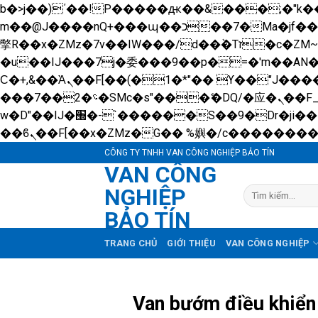
b�>j��)΄��!P�����ԫ��&���;�"k��B�޶�}��������p�SVT�(w��ę��!j������ 
m��@J����nQ+���պ��כ��7�Ma�jf��J��ͱ4j���Ѳ�
撆R��x�ZMz�7v��IW���/d��ٞ�Тז�c�ZM~�ji�� ߒ��sQz�����Ԡ��DW��3�De�n"��M�+/��������B��:�-
�u��IJ���7j�委���9��p�=�'m��A
Ϲ�+,&��Ὰܢ��F[��(�1�*"�� ϒ��"J����ԧ�����<�;�b"�� ���"j�����ܢ��F[��x� ,�!q�� қ�*]/
���؝�2��7�SMc�s"���ޭ�DQ/�应�ܢ��F_��!� :�s"�� ����7`��������F��+�SVT�n"��IJ����nQ/�应����B ��4�
w�D"��IJ�׭�-`������S��9�Dr�ji��EJ߅��gJ�应��矁[��x�ZM~�n"��IB؃��!'����Тѕ��+��(m��IK�ʭ�/|
CÔNG TY TNHH VAN CÔNG NGHIỆP BẢO TÍN
VAN CÔNG
NGHIỆP
Tìm
kiếm:
BẢO TÍN
TRANG CHỦ
GIỚI THIỆU
VAN CÔNG NGHIỆP
Van bướm điều khiển 