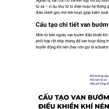
Ngoài ra, van còn có thể kết hợp với bộ định
từ xa – ví dụ như từ tủ điện hoặc hệ thống
điều chỉnh góc mở linh hoạt, giúp kiểm soát
Cấu tạo chi tiết
van bướm 
Nhìn từ bên ngoài, van bướm điều khiển khí
phối hợp rất nhịp nhàng để van hoạt động tr
truyền động khí nén (hay còn gọi là actuator 