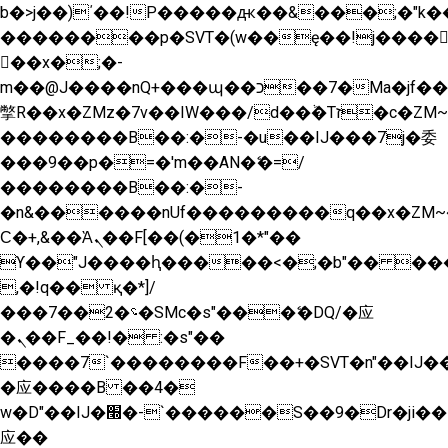
b�>j��)΄��!P�����ԫ��&���;�"k��B�
��������p�SVT�(w��ę��!j����
��x�;�-
m��@J����nQ+���պ��כ��7�Ma�jf��J��ͱ4j���Ѳ�
撆R��x�ZMz�7v��IW���/d��ٞ�Тז�c�ZM~�ji�� ߒ��sQz�����Ԡ��DW��3�De�n"��M�+/
��������B��:�-�u��IJ���7j�委
���9��p�=�'m��AN�ޭ�=/
��������B��:�-
�n&������nUf���������q��x�ZM~
Ϲ�+,&��Ὰܢ��F[��(�1�*"��
ϒ��"J����ԧ�����<�;�b"�� ���"j����
,�!q�� қ�*]/
���؝�2��7�SMc�s"���ޭ�DQ/�应
�ܢ��F_��!� :�s"��
����7`��������F��+�SVT�n"��IJ��
�应����B ��4�
w�D"��IJ�׭�-`������S��9�Dr�ji��EJ߅��gJ�
应��