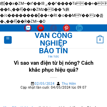
矁[��x�ZM~�n"��IB؃��!'����Тѕ��+��(m��IK�ʭ�/|
��ϐܢ��F[��x�ZMz�G�� %嬩
�/c��������[[��<�RI:�:c��MΎ��:z�졾
Skip
�ܢ��F[��R�ZM~�D
to
VAN CÔNG
content
0
NGHIỆP
BẢO TÍN
TIN TỨC
Vì sao van điện từ bị nóng? Cách
khắc phục hiệu quả?
02/05/2024
Thu Hiền
Cập nhật lần cuối: 04/05/2024 lúc 09:07