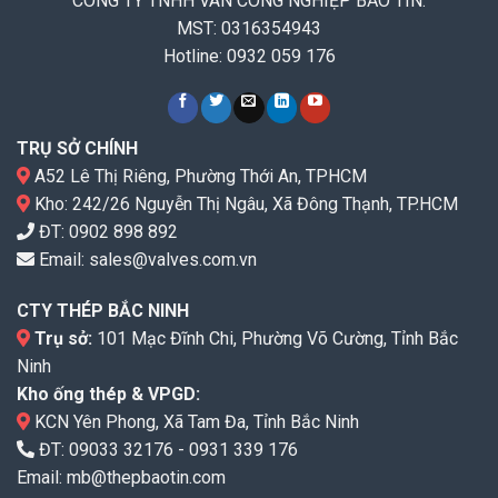
CÔNG TY TNHH VAN CÔNG NGHIỆP BẢO TÍN.
MST: 0316354943
Hotline: 0932 059 176
TRỤ SỞ CHÍNH
A52 Lê Thị Riêng, Phường Thới An, TPHCM
Kho: 242/26 Nguyễn Thị Ngâu, Xã Đông Thạnh, TP.HCM
ĐT:
0902 898 892
Email:
sales@valves.com.vn
CTY THÉP BẮC NINH
Trụ sở:
101 Mạc Đĩnh Chi, Phường Võ Cường, Tỉnh Bắc
Ninh
Kho ống thép & VPGD:
KCN Yên Phong, Xã Tam Đa, Tỉnh Bắc Ninh
ĐT:
09033 32176
-
0931 339 176
Email:
mb@thepbaotin.com