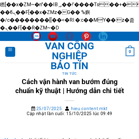
矁[��x�ZM~�n"��IB؃��!'����Тѕ��+��(m��IK�ʭ�/|
��ϐܢ��F[��x�ZMz�G�� %嬩
�/c��������[[��<�RI:�:c��MΎ��:z�졾
Skip
�ܢ��F[��R�ZM~�D
to
VAN CÔNG
content
0
NGHIỆP
BẢO TÍN
TIN TỨC
Cách vận hành van bướm đúng
chuẩn kỹ thuật | Hướng dẫn chi tiết
25/07/2025
hieu.content.mkt
Cập nhật lần cuối: 15/10/2025 lúc 09:49