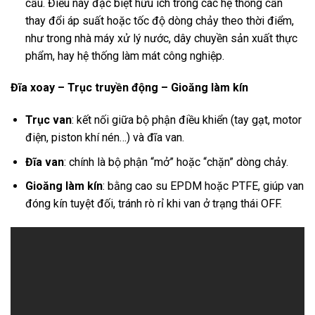
cầu. Điều này đặc biệt hữu ích trong các hệ thống cần
thay đổi áp suất hoặc tốc độ dòng chảy theo thời điểm,
như trong nhà máy xử lý nước, dây chuyền sản xuất thực
phẩm, hay hệ thống làm mát công nghiệp.
Đĩa xoay – Trục truyền động – Gioăng làm kín
Trục van
: kết nối giữa bộ phận điều khiển (tay gạt, motor
điện, piston khí nén…) và đĩa van.
Đĩa van
: chính là bộ phận “mở” hoặc “chặn” dòng chảy.
Gioăng làm kín
: bằng cao su EPDM hoặc PTFE, giúp van
đóng kín tuyệt đối, tránh rò rỉ khi van ở trạng thái OFF.