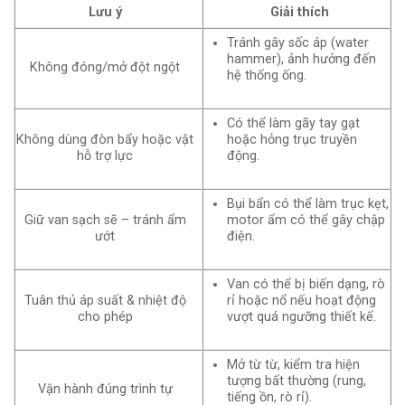
Lưu ý
Giải thích
Tránh gây sốc áp (water
hammer), ảnh hưởng đến
Không đóng/mở đột ngột
hệ thống ống.
Có thể làm gãy tay gạt
Không dùng đòn bẩy hoặc vật
hoặc hỏng trục truyền
hỗ trợ lực
động.
Bụi bẩn có thể làm trục kẹt,
Giữ van sạch sẽ – tránh ẩm
motor ẩm có thể gây chập
ướt
điện.
Van có thể bị biến dạng, rò
Tuân thủ áp suất & nhiệt độ
rỉ hoặc nổ nếu hoạt động
cho phép
vượt quá ngưỡng thiết kế.
Mở từ từ, kiểm tra hiện
tượng bất thường (rung,
Vận hành đúng trình tự
tiếng ồn, rò rỉ).