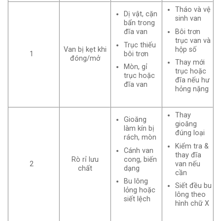
Tháo và vệ
Dị vật, cặn
sinh van
bẩn trong
Bôi trơn
đĩa van
trục van và
Trục thiếu
hộp số
Van bị kẹt khi
bôi trơn
1
đóng/mở
Thay mới
Mòn, gỉ
trục hoặc
trục hoặc
đĩa nếu hư
đĩa van
hỏng nặng
Thay
Gioăng
gioăng
làm kín bị
đúng loại
rách, mòn
Kiểm tra &
Cánh van
thay đĩa
cong, biến
Rò rỉ lưu
van nếu
2
dạng
chất
cần
Bu lông
Siết đều bu
lỏng hoặc
lông theo
siết lệch
hình chữ X