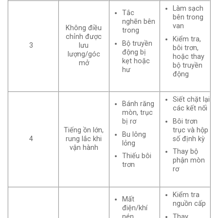
Làm sạch
Tắc
bên trong
nghẽn bên
van
Không điều
trong
chỉnh được
Kiểm tra,
Bộ truyền
3
lưu
bôi trơn,
động bị
lượng/góc
hoặc thay
kẹt hoặc
mở
bộ truyền
hư
động
Siết chặt lại
Bánh răng
các kết nối
mòn, trục
Bôi trơn
bị rơ
trục và hộp
Tiếng ồn lớn,
Bu lông
số định kỳ
4
rung lắc khi
lỏng
vận hành
Thay bộ
Thiếu bôi
phận mòn
trơn
rơ
Kiểm tra
Mất
nguồn cấp
điện/khí
Thay
nén