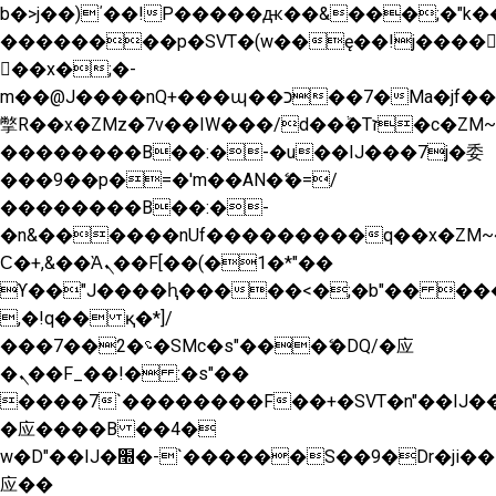
b�>j��)΄��!P�����ԫ��&���;�"k��B�
��������p�SVT�(w��ę��!j����
��x�;�-
m��@J����nQ+���պ��כ��7�Ma�jf��J��ͱ4j���Ѳ�
撆R��x�ZMz�7v��IW���/d��ٞ�Тז�c�ZM~�ji�� ߒ��sQz�����Ԡ��DW��3�De�n"��M�+/
��������B��:�-�u��IJ���7j�委
���9��p�=�'m��AN�ޭ�=/
��������B��:�-
�n&������nUf���������q��x�ZM~
Ϲ�+,&��Ὰܢ��F[��(�1�*"��
ϒ��"J����ԧ�����<�;�b"�� ���"j����
,�!q�� қ�*]/
���؝�2��7�SMc�s"���ޭ�DQ/�应
�ܢ��F_��!� :�s"��
����7`��������F��+�SVT�n"��IJ��
�应����B ��4�
w�D"��IJ�׭�-`������S��9�Dr�ji��EJ߅��gJ�
应��