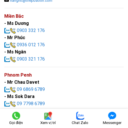
hangntt@thepbaotin.com
Miền Bắc
- Ms Dương
0903 332 176
- Mr Phúc
0936 012 176
- Ms Ngân
0903 321 176
Phnom Penh
- Mr Chau Davet
09 6869 6789
- Ms Sok Dara
09 7798 6789
sales@baotinsteel.com
Gọi điện
Xem vị trí
Chat Zalo
Messenger
FANPAGE FACEBOOK: