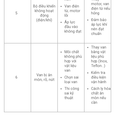
motor, van
Van điện
Bộ điều khiển
điện từ nếu
từ, motor
không hoạt
hỏng
5
lỗi
động
Đảm bảo
(điện/khí)
Áp lực
áp lực khí
đầu vào
nén đạt
không đạt
chuẩn
Thay van
Môi chất
bằng vật
không phù
liệu phù
hợp với
hợp (Inox,
vật liệu
Teflon…)
van
Kiểm tra
Van bị ăn
Chọn sai
điều kiện
6
mòn, rỗ, nứt
loại van
vận hành
Thi công
Cách ly hóa
sai kỹ
chất ăn
thuật
mòn nếu
cần