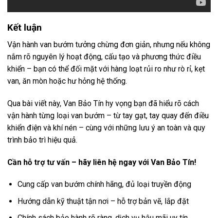
Kết luận
Vận hành van bướm tưởng chừng đơn giản, nhưng nếu không
nắm rõ nguyên lý hoạt động, cấu tạo và phương thức điều
khiển – bạn có thể đối mặt với hàng loạt rủi ro như rò rỉ, kẹt
van, ăn mòn hoặc hư hỏng hệ thống.
Qua bài viết này, Van Bảo Tín hy vọng bạn đã hiểu rõ cách
vận hành từng loại van bướm – từ tay gạt, tay quay đến điều
khiển điện và khí nén – cùng với những lưu ý an toàn và quy
trình bảo trì hiệu quả.
Cần hỗ trợ tư vấn – hãy liên hệ ngay với Van Bảo Tín!
Cung cấp van bướm chính hãng, đủ loại truyền động
Hướng dẫn kỹ thuật tận nơi – hỗ trợ bản vẽ, lắp đặt
Chính sách bảo hành rõ ràng, dịch vụ hậu mãi uy tín